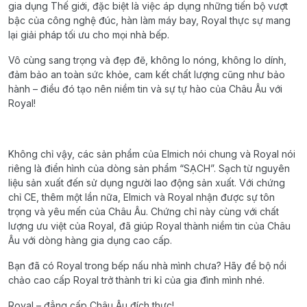
gia dụng Thế giới, đặc biệt là việc áp dụng những tiến bộ vượt
bậc của công nghệ đúc, hàn làm máy bay, Royal thực sự mang
lại giải pháp tối ưu cho mọi nhà bếp.
Vô cùng sang trọng và đẹp đẽ, không lo nóng, không lo dính,
đảm bảo an toàn sức khỏe, cam kết chất lượng cũng như bảo
hành – điều đó tạo nên niềm tin và sự tự hào của Châu Âu với
Royal!
Không chỉ vậy, các sản phẩm của Elmich nói chung và Royal nói
riêng là điển hình của dòng sản phẩm “SẠCH”. Sạch từ nguyên
liệu sản xuất đến sử dụng người lao động sản xuất. Với chứng
chỉ CE, thêm một lần nữa, Elmich và Royal nhận được sự tôn
trọng và yêu mến của Châu Âu. Chứng chỉ này cùng với chất
lượng ưu việt của Royal, đã giúp Royal thành niềm tin của Châu
Âu với dòng hàng gia dụng cao cấp.
Bạn đã có Royal trong bếp nấu nhà mình chưa? Hãy để bộ nồi
chảo cao cấp Royal trở thành tri kỉ của gia đình mình nhé.
Royal – đẳng cấp Châu Âu đích thực!