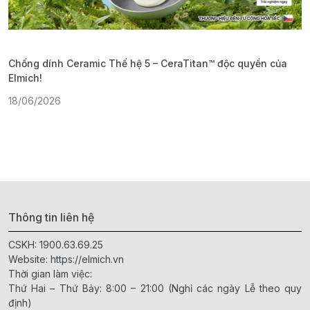
Chống dính Ceramic Thế hệ 5 – CeraTitan™ độc quyền của
P
Elmich!
F
18/06/2026
2
Thông tin liên hệ
CSKH:
1900.63.69.25
Website:
https://elmich.vn
Thời gian làm việc:
Thứ Hai – Thứ Bảy: 8:00 – 21:00 (Nghỉ các ngày Lễ theo quy
định)