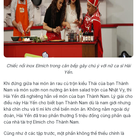
Chiếc nồi inox Elmich trong căn bếp gây chú ý với nữ ca sĩ Hải
Yến.
Khi đứng giữa hai món ăn rau củ trộn kiểu Thái của bạn Thành
Nam và món sườn non nướng ăn kèm salad trộn của Nhật Vy, thì
Hải Yến đã nghiêng hẳn về món của bạn Thành Nam. Lý giải cho
điều này Hải Yến cho biết bạn Thành Nam dù là nam giới nhưng
khá chỉn chu và tỉ mỉ khi chế biến món ăn. Không nằm ngoài dự
đoán, Hải Yến đã trao phần thưởng 5 triệu đồng cùng phần quà
của nhà tài trợ Elmich cho Thành Nam.
Cũng như ở các tập trước, một phần không thể thiếu chính là