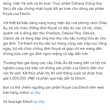
dùng. Viện Vệ sinh và An toàn Thực phẩm Ostrava (Cộng hòa
Séc) đã cấp chứng nhận tuyệt đối an toàn cho dòng sản phẩm
Royal của Elmich.
Với thiết kế kiểu dáng sang trọng, hiện đại của phong cách Châu
Âu; bộ nồi chảo chống dính Royal có đầy đủ các cỡ nồi, chảo,
quánh với 4 dòng đặc thù: Premium, Deluxe Plus, Deluxe,
Classic đã và đang đáp ứng mọi nhu cầu nấu nướng bữa ăn cho
gia đình. Trở thành trợ thủ đắc lực trong công việc bếp núc hằng
ngày, bộ nồi chảo chống dính Royal sẽ giúp chị em mang đến
những bữa cơm gia đình ngon miệng và hấp dẫn hơn.
Thương hiệu gia dụng cao cấp Châu Âu đã mang đến cơ hội trải
nghiệm cùng vào bếp với những sản phẩm của Elmich đến cho
các thí sinh. Kết thúc phần thi, thí sinh thắng cuộc sẽ được trao
giải 5.000.000 VNĐ và phần quà hấp dẫn từ Elmich.
Bạn có thể chiêm ngưỡng sản phẩm Royal của Elmich trên web
bán hàng online
tại đây
Và fanpage Elmich
tại đây