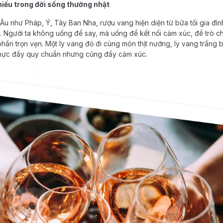
hiếu trong đời sống thường nhật
Âu như Pháp, Ý, Tây Ban Nha, rượu vang hiện diện từ bữa tối gia đìn
g. Người ta không uống để say, mà uống để kết nối cảm xúc, để trò 
ần trọn vẹn. Một ly vang đỏ đi cùng món thịt nướng, ly vang trắng bê
thực đầy quy chuẩn nhưng cũng đầy cảm xúc.