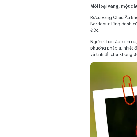
Mỗi loại vang, một c
Rượu vang Châu Âu khôn
Bordeaux lừng danh củ
Đức.
Người Châu Âu xem rượu
phương pháp ủ, nhiệt độ
và tinh tế, chứ không đ