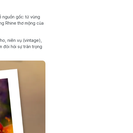
ề nguồn gốc: từ vùng
ng Rhine thơ mộng của
o, niên vụ (vintage),
 đòi hỏi sự trân trọng