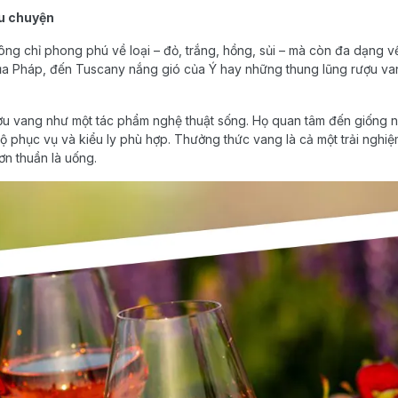
âu chuyện
g chỉ phong phú về loại – đỏ, trắng, hồng, sủi – mà còn đa dạng v
a Pháp, đến Tuscany nắng gió của Ý hay những thung lũng rượu va
 vang như một tác phẩm nghệ thuật sống. Họ quan tâm đến giống nh
 phục vụ và kiểu ly phù hợp. Thưởng thức vang là cả một trải nghiệm
ơn thuần là uống.