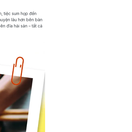
h, tiệc sum họp đến
chuyện lâu hơn bên bàn
n đĩa hải sản – tất cả