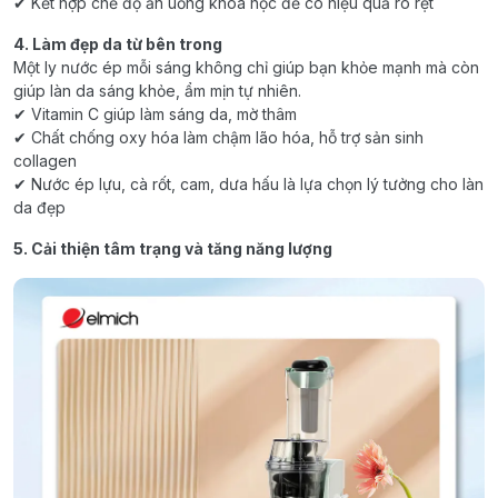
✔ Kết hợp chế độ ăn uống khoa học để có hiệu quả rõ rệt
4. Làm đẹp da từ bên trong
Một ly nước ép mỗi sáng không chỉ giúp bạn khỏe mạnh mà còn
giúp làn da sáng khỏe, ẩm mịn tự nhiên.
✔ Vitamin C giúp làm sáng da, mờ thâm
✔ Chất chống oxy hóa làm chậm lão hóa, hỗ trợ sản sinh
collagen
✔ Nước ép lựu, cà rốt, cam, dưa hấu là lựa chọn lý tưởng cho làn
da đẹp
5. Cải thiện tâm trạng và tăng năng lượng