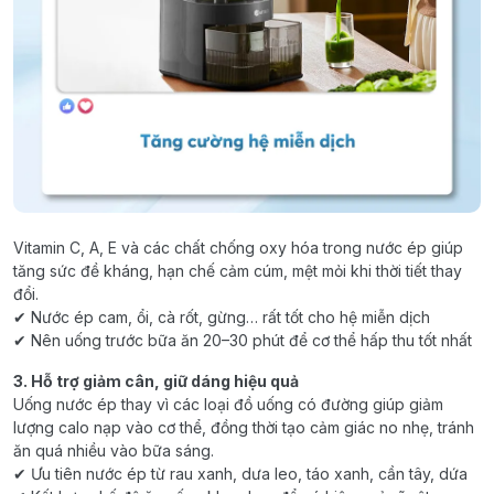
Vitamin C, A, E và các chất chống oxy hóa trong nước ép giúp
tăng sức đề kháng, hạn chế cảm cúm, mệt mỏi khi thời tiết thay
đổi.
✔ Nước ép cam, ổi, cà rốt, gừng… rất tốt cho hệ miễn dịch
✔ Nên uống trước bữa ăn 20–30 phút để cơ thể hấp thu tốt nhất
3. Hỗ trợ giảm cân, giữ dáng hiệu quả
Uống nước ép thay vì các loại đồ uống có đường giúp giảm
lượng calo nạp vào cơ thể, đồng thời tạo cảm giác no nhẹ, tránh
ăn quá nhiều vào bữa sáng.
✔ Ưu tiên nước ép từ rau xanh, dưa leo, táo xanh, cần tây, dứa