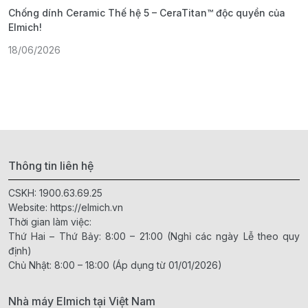
Chống dính Ceramic Thế hệ 5 – CeraTitan™ độc quyền của
P
Elmich!
F
18/06/2026
2
Thông tin liên hệ
CSKH:
1900.63.69.25
Website:
https://elmich.vn
Thời gian làm việc:
Thứ Hai – Thứ Bảy: 8:00 – 21:00 (Nghỉ các ngày Lễ theo quy
định)
Chủ Nhật: 8:00 – 18:00 (Áp dụng từ 01/01/2026)
Nhà máy Elmich tại Việt Nam