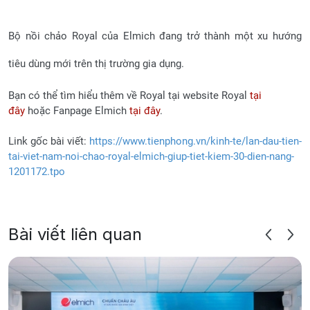
Bộ nồi chảo Royal của Elmich đang trở thành một xu hướng
tiêu dùng mới trên thị trường gia dụng.
Bạn có thể tìm hiểu thêm về Royal tại website Royal
tại
đây
hoặc Fanpage Elmich
tại đây
.
Link gốc bài viết:
https://www.tienphong.vn/kinh-te/lan-dau-tien-
tai-viet-nam-noi-chao-royal-elmich-giup-tiet-kiem-30-dien-nang-
1201172.tpo
Bài viết liên quan