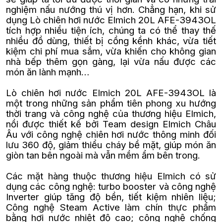
nghiệm nấu nướng thú vị hơn. Chẳng hạn, khi sử
dụng Lò chiên hơi nước Elmich 20L AFE-3943OL
tích hợp nhiều tiện ích, chúng ta có thể thay thế
nhiều đồ dùng, thiết bị cồng kềnh khác, vừa tiết
kiệm chi phí mua sắm, vừa khiến cho không gian
nhà bếp thêm gọn gàng, lại vừa nấu được các
món ăn lành mạnh…
Lò chiên hơi nước Elmich 20L AFE-3943OL là
một trong những sản phẩm tiên phong xu hướng
thời trang và công nghệ của thương hiệu Elmich,
nồi được thiết kế bởi Team design Elmich Châu
Âu với công nghệ chiên hơi nước thông minh đối
lưu 360 độ, giảm thiểu cháy bề mặt, giúp món ăn
giòn tan bên ngoài mà vẫn mềm ẩm bên trong.
Các mặt hàng thuộc thương hiệu Elmich có sử
dụng các công nghệ: turbo booster và công nghệ
Inverter giúp tăng độ bền, tiết kiệm nhiên liệu;
Công nghệ Steam Active làm chín thực phẩm
bằng hơi nước nhiệt độ cao; công nghệ chống