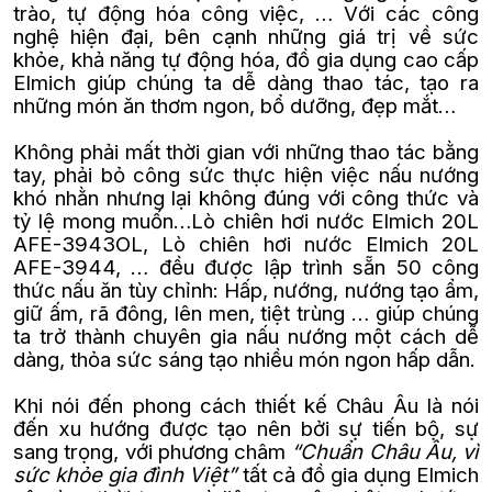
trào, tự động hóa công việc, … Với các công
nghệ hiện đại, bên cạnh những giá trị về sức
khỏe, khả năng tự động hóa, đồ gia dụng cao cấp
Elmich giúp chúng ta dễ dàng thao tác, tạo ra
những món ăn thơm ngon, bổ dưỡng, đẹp mắt…
Không phải mất thời gian với những thao tác bằng
tay, phải bỏ công sức thực hiện việc nấu nướng
khó nhằn nhưng lại không đúng với công thức và
tỷ lệ mong muốn…Lò chiên hơi nước Elmich 20L
AFE-3943OL, Lò chiên hơi nước Elmich 20L
AFE-3944, … đều được lập trình sẵn 50 công
thức nấu ăn tùy chỉnh: Hấp, nướng, nướng tạo ẩm,
giữ ấm, rã đông, lên men, tiệt trùng … giúp chúng
ta trở thành chuyên gia nấu nướng một cách dễ
dàng, thỏa sức sáng tạo nhiều món ngon hấp dẫn.
Khi nói đến phong cách thiết kế Châu Âu là nói
đến xu hướng được tạo nên bởi sự tiến bộ, sự
sang trọng, với phương châm
“Chuẩn Châu Âu, vì
sức khỏe gia đình Việt”
tất cả đồ gia dụng Elmich