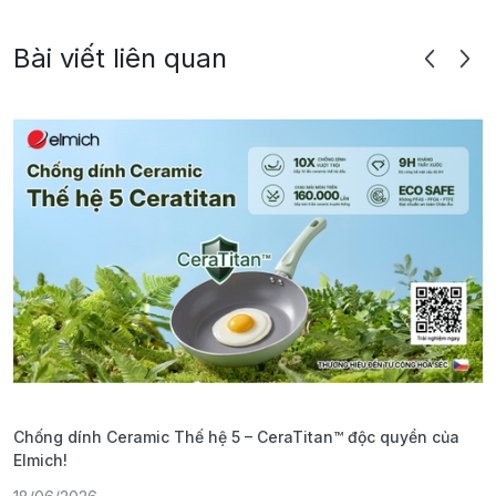
Bài viết liên quan
Chống dính Ceramic Thế hệ 5 – CeraTitan™ độc quyền của
P
Elmich!
F