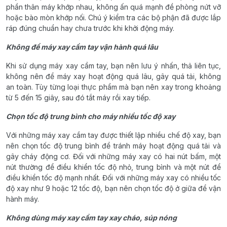
phần thân máy khớp nhau, không ấn quá mạnh đề phòng nứt vỡ
hoặc bào mòn khớp nối. Chú ý kiểm tra các bộ phận đã được lắp
ráp đúng chuẩn hay chưa trước khi khởi động máy.
Không để máy xay cầm tay vận hành quá lâu
Khi sử dụng máy xay cầm tay, bạn nên lưu ý nhấn, thả liên tục,
không nên để máy xay hoạt động quá lâu, gây quá tải, không
an toàn. Tùy từng loại thực phẩm mà bạn nên xay trong khoảng
từ 5 đến 15 giây, sau đó tắt máy rồi xay tiếp.
Chọn tốc độ trung bình cho máy nhiều tốc độ xay
Với những máy xay cầm tay được thiết lập nhiều chế độ xay, bạn
nên chọn tốc độ trung bình để tránh máy hoạt động quá tải và
gây cháy động cơ. Đối với những máy xay có hai nút bấm, một
nút thường để điều khiển tốc độ nhỏ, trung bình và một nút để
điều khiển tốc độ mạnh nhất. Đối với những máy xay có nhiều tốc
độ xay như 9 hoặc 12 tốc độ, bạn nên chọn tốc độ ở giữa để vận
hành máy.
Không dùng máy xay cầm tay xay cháo, súp nóng