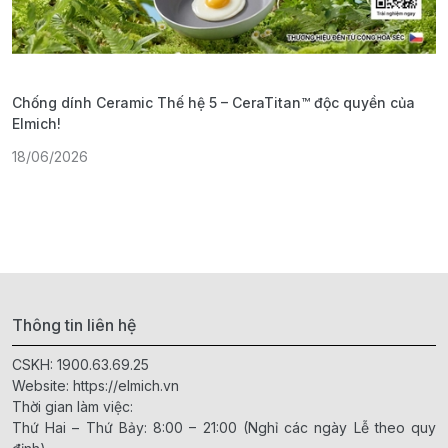
Chống dính Ceramic Thế hệ 5 – CeraTitan™ độc quyền của
P
Elmich!
F
18/06/2026
2
Thông tin liên hệ
CSKH:
1900.63.69.25
Website:
https://elmich.vn
Thời gian làm việc:
Thứ Hai – Thứ Bảy: 8:00 – 21:00 (Nghỉ các ngày Lễ theo quy