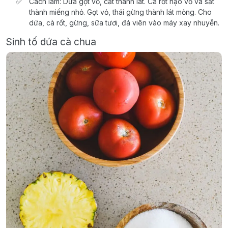
Cách làm: Dứa gọt vỏ, cắt thành lát. Cà rốt nạo vỏ và sắt
thành miếng nhỏ. Gọt vỏ, thái gừng thành lát mỏng. Cho
dứa, cà rốt, gừng, sữa tươi, đá viên vào máy xay nhuyễn.
Sinh tố dứa cà chua