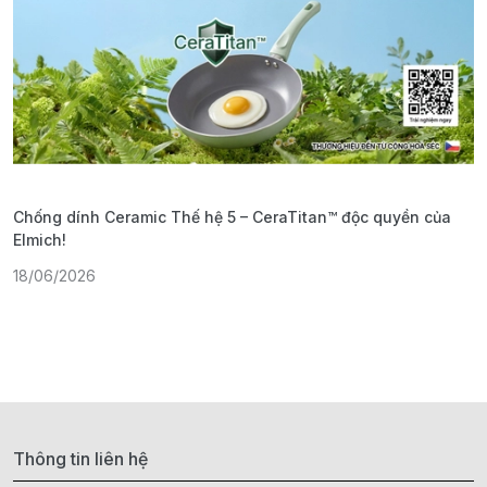
Chống dính Ceramic Thế hệ 5 – CeraTitan™ độc quyền của
P
Elmich!
F
18/06/2026
2
Thông tin liên hệ