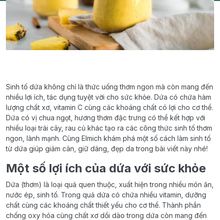
Sinh tố dứa không chỉ là thức uống thơm ngon mà còn mang đến
nhiều lợi ích, tác dụng tuyệt vời cho sức khỏe. Dứa có chứa hàm
lượng chất xơ, vitamin C cùng các khoáng chất có lợi cho cơ thể.
Dứa có vị chua ngọt, hương thơm đặc trưng có thể kết hợp với
nhiều loại trái cây, rau củ khác tạo ra các công thức sinh tố thơm
ngon, lành mạnh. Cùng Elmich khám phá một số cách làm sinh tố
từ dứa giúp giảm cân, giữ dáng, đẹp da trong bài viết này nhé!
Một số lợi ích của dứa với sức khỏe
Dứa (thơm) là loại quả quen thuộc, xuất hiện trong nhiều món ăn,
nước ép, sinh tố. Trong quả dứa có chứa nhiều vitamin, dưỡng
chất cùng các khoáng chất thiết yếu cho cơ thể. Thành phần
chống oxy hóa cùng chất xơ dồi dào trong dứa còn mang đến