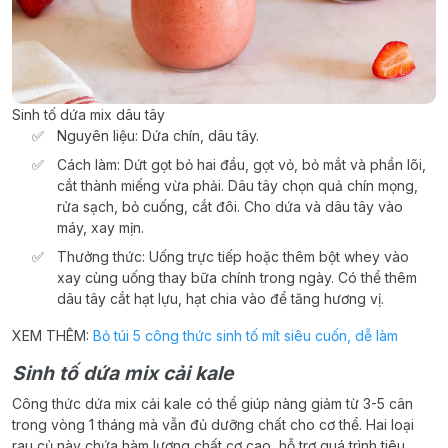
Sinh tố dứa mix dâu tây
Nguyên liệu: Dứa chín, dâu tây.
Cách làm: Dứt gọt bỏ hai đầu, gọt vỏ, bỏ mắt và phần lõi,
cắt thành miếng vừa phải. Dâu tây chọn quả chín mọng,
rửa sạch, bỏ cuống, cắt đôi. Cho dứa và dâu tây vào
máy, xay mịn.
Thưởng thức: Uống trực tiếp hoặc thêm bột whey vào
xay cùng uống thay bữa chính trong ngày. Có thể thêm
dâu tây cắt hạt lựu, hạt chia vào để tăng hương vị.
XEM THÊM:
Bỏ túi 5 công thức sinh tố mít siêu cuốn, dễ làm
Sinh tố dứa mix cải kale
Công thức dứa mix cải kale có thể giúp nàng giảm từ 3-5 cân
trong vòng 1 tháng mà vẫn đủ dưỡng chất cho cơ thể. Hai loại
rau củ này chứa hàm lượng chất cơ cao, hỗ trợ quá trình tiêu