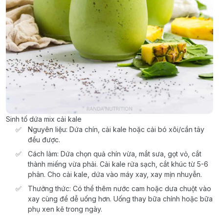
Sinh tố dứa mix cải kale
Nguyên liệu: Dứa chín, cải kale hoặc cải bó xôi/cần tây
đều được.
Cách làm: Dứa chọn quả chín vừa, mắt sưa, gọt vỏ, cắt
thành miếng vừa phải. Cải kale rửa sạch, cắt khúc từ 5-6
phân. Cho cải kale, dứa vào máy xay, xay mịn nhuyễn.
Thưởng thức: Có thể thêm nước cam hoặc dưa chuột vào
xay cùng để dễ uống hơn. Uống thay bữa chính hoặc bữa
phụ xen kẽ trong ngày.