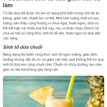
làm
Từ lâu dứa đã được chị em sử dụng phổ biến trong chế độ ăn
kiêng, giảm cân, thanh lọc cơ thể. Nhờ hàm lượng chất xơ cao,
lượng calo thấp cùng hương vị chua ngọt, thơm ngon, dứa có
thể kết hợp với nhiều loại trái cây, rau củ khác nhau. Elmich sẽ
chia sẻ một số công thức sinh tố dễ làm, thơm ngon từ dứa đến
các nàng.
Sinh tố dứa chuối
Nàng đang tìm kiếm công thức sinh tố ngon miệng, giàu dinh
dưỡng nhưng vẫn đủ no và giảm cân hiệu quả không thể bỏ qua
sinh tố dứa mix cùng chuối chín. Chuối có chứa đường, tạo cảm
giác no lâu mà không gây tăng cân.