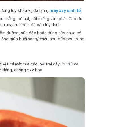
ường tùy khẩu vị, đá lạnh,
máy xay sinh tố
.
ựa trắng, bỏ hạt, cắt miếng vừa phải. Cho đu
anh, mạnh. Thêm đá vào tùy thích.
thêm đường, sữa đặc hoặc dùng sữa chua có
uống giữa buổi sáng/chiều như bữa phụ trong
ị tươi mát của các loại trái cây. Đu đủ và
óc dáng, chống oxy hóa.