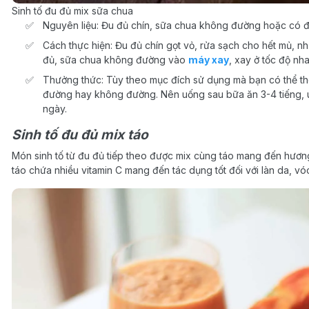
Sinh tố đu đủ mix sữa chua
Nguyên liệu: Đu đủ chín, sữa chua không đường hoặc có đ
Cách thực hiện: Đu đủ chín gọt vỏ, rửa sạch cho hết mủ, nh
đủ, sữa chua không đường vào
máy xay
, xay ở tốc độ nh
Thưởng thức: Tùy theo mục đích sử dụng mà bạn có thể 
đường hay không đường. Nên uống sau bữa ăn 3-4 tiếng, 
ngày.
Sinh tố đu đủ mix táo
Món sinh tố từ đu đủ tiếp theo được mix cùng táo mang đến hương v
táo chứa nhiều vitamin C mang đến tác dụng tốt đối với làn da, v