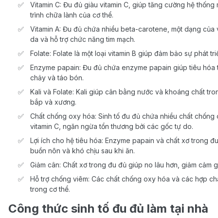
Vitamin C: Đu đủ giàu vitamin C, giúp tăng cường hệ thống
trình chữa lành của cơ thể.
Vitamin A: Đu đủ chứa nhiều beta-carotene, một dạng của v
da và hỗ trợ chức năng tim mạch.
Folate: Folate là một loại vitamin B giúp đảm bảo sự phát t
Enzyme papain: Đu đủ chứa enzyme papain giúp tiêu hóa thứ
chảy và táo bón.
Kali và Folate: Kali giúp cân bằng nước và khoáng chất trong
bắp và xương.
Chất chống oxy hóa: Sinh tố đu đủ chứa nhiều chất chống
vitamin C, ngăn ngừa tổn thương bởi các gốc tự do.
Lợi ích cho hệ tiêu hóa: Enzyme papain và chất xơ trong đu
buồn nôn và khó chịu sau khi ăn.
Giảm cân: Chất xơ trong đu đủ giúp no lâu hơn, giảm cảm gi
Hỗ trợ chống viêm: Các chất chống oxy hóa và các hợp ch
trong cơ thể.
Công thức sinh tố đu đủ làm tại nhà