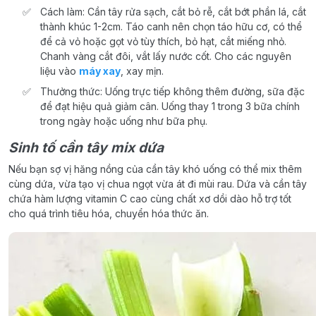
Cách làm: Cần tây rửa sạch, cắt bỏ rễ, cắt bớt phần lá, cắt
thành khúc 1-2cm. Táo canh nên chọn táo hữu cơ, có thể
để cả vỏ hoặc gọt vỏ tùy thích, bỏ hạt, cắt miếng nhỏ.
Chanh vàng cắt đôi, vắt lấy nước cốt. Cho các nguyên
liệu vào
máy xay
, xay mịn.
Thưởng thức: Uống trực tiếp không thêm đường, sữa đặc
để đạt hiệu quả giảm cân. Uống thay 1 trong 3 bữa chính
trong ngày hoặc uống như bữa phụ.
Sinh tố cần tây mix dứa
Nếu bạn sợ vị hăng nồng của cần tây khó uống có thể mix thêm
cùng dứa, vừa tạo vị chua ngọt vừa át đi mùi rau. Dứa và cần tây
chứa hàm lượng vitamin C cao cùng chất xơ dồi dào hỗ trợ tốt
cho quá trình tiêu hóa, chuyển hóa thức ăn.