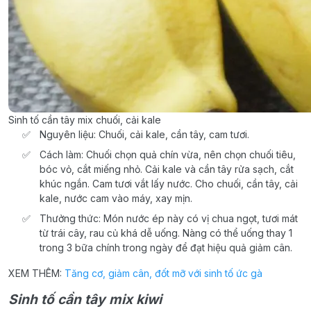
Sinh tố cần tây mix chuối, cải kale
Nguyên liệu: Chuối, cải kale, cần tây, cam tươi.
Cách làm: Chuối chọn quả chín vừa, nên chọn chuối tiêu,
bóc vỏ, cắt miếng nhỏ. Cải kale và cần tây rửa sạch, cắt
khúc ngắn. Cam tươi vắt lấy nước. Cho chuối, cần tây, cải
kale, nước cam vào máy, xay mịn.
Thưởng thức: Món nước ép này có vị chua ngọt, tươi mát
từ trái cây, rau củ khá dễ uống. Nàng có thể uống thay 1
trong 3 bữa chính trong ngày để đạt hiệu quả giảm cân.
XEM THÊM:
Tăng cơ, giảm cân, đốt mỡ với sinh tố ức gà
Sinh tố cần tây mix kiwi