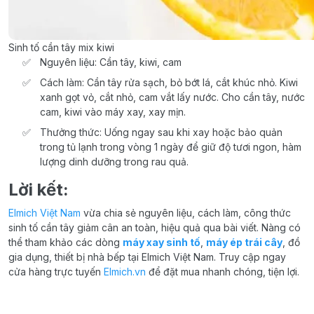
Sinh tố cần tây mix kiwi
Nguyên liệu: Cần tây, kiwi, cam
Cách làm: Cần tây rửa sạch, bỏ bớt lá, cắt khúc nhỏ. Kiwi
xanh gọt vỏ, cắt nhỏ, cam vắt lấy nước. Cho cần tây, nước
cam, kiwi vào máy xay, xay mịn.
Thưởng thức: Uống ngay sau khi xay hoặc bảo quản
trong tủ lạnh trong vòng 1 ngày để giữ độ tươi ngon, hàm
lượng dinh dưỡng trong rau quả.
Lời kết:
Elmich Việt Nam
vừa chia sẻ nguyên liệu, cách làm, công thức
sinh tố cần tây giảm cân an toàn, hiệu quả qua bài viết. Nàng có
thể tham khảo các dòng
máy xay sinh tố
,
máy ép trái cây
, đồ
gia dụng, thiết bị nhà bếp tại Elmich Việt Nam. Truy cập ngay
cửa hàng trực tuyến
Elmich.vn
để đặt mua nhanh chóng, tiện lợi.