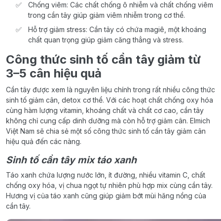
Chống viêm: Các chất chống ô nhiễm và chất chống viêm
trong cần tây giúp giảm viêm nhiễm trong cơ thể.
Hỗ trợ giảm stress: Cần tây có chứa magiê, một khoáng
chất quan trọng giúp giảm căng thẳng và stress.
Công thức sinh tố cần tây giảm từ
3–5 cân hiệu quả
Cần tây được xem là nguyên liệu chính trong rất nhiều công thức
sinh tố giảm cân, detox cơ thể. Với các hoạt chất chống oxy hóa
cùng hàm lượng vitamin, khoáng chất và chất cơ cao, cần tây
không chỉ cung cấp dinh dưỡng mà còn hỗ trợ giảm cân. Elmich
Việt Nam sẽ chia sẻ một số công thức sinh tố cần tây giảm cân
hiệu quả đến các nàng.
Sinh tố cần tây mix táo xanh
Táo xanh chứa lượng nước lớn, ít đường, nhiều vitamin C, chất
chống oxy hóa, vị chua ngọt tự nhiên phù hợp mix cùng cần tây.
Hương vị của táo xanh cũng giúp giảm bớt mùi hăng nồng của
cần tây.