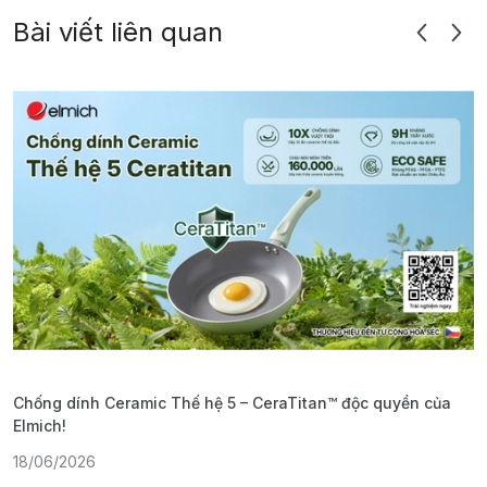
Bài viết liên quan
Chống dính Ceramic Thế hệ 5 – CeraTitan™ độc quyền của
P
Elmich!
F
18/06/2026
2