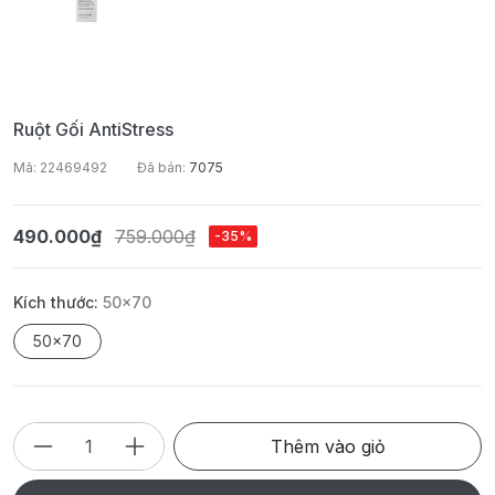
Ruột Gối AntiStress
Mã: 22469492
Đã bán:
7075
490.000₫
759.000₫
-35%
Kích thước:
50x70
50x70
Thêm vào giỏ