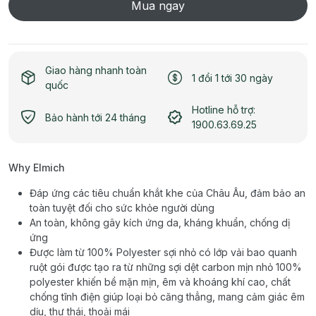
Mua ngay
Giao hàng nhanh toàn
1 đổi 1 tới 30 ngày
quốc
Hotline hỗ trợ:
Bảo hành tới 24 tháng
1900.63.69.25
Why Elmich
Đáp ứng các tiêu chuẩn khắt khe của Châu Âu, đảm bảo an
toàn tuyệt đối cho sức khỏe người dùng
An toàn, không gây kích ứng da, kháng khuẩn, chống dị
ứng
Được làm từ 100% Polyester sợi nhỏ có lớp vải bao quanh
ruột gói được tạo ra từ những sợi dệt carbon mịn nhỏ 100%
polyester khiến bề mặn mịn, êm và khoáng khí cao, chất
chống tĩnh điện giúp loại bỏ căng thẳng, mang cảm giác êm
dịu, thư thái, thoải mái