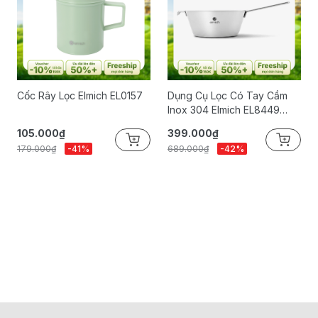
Cốc Rây Lọc Elmich EL0157
Dụng Cụ Lọc Có Tay Cầm
Inox 304 Elmich EL8449
21.5cm
105.000₫
399.000₫
179.000₫
-41%
689.000₫
-42%