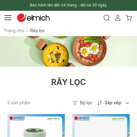
Bảo hành lên đến 24 tháng - đổi trả 30 ngày.
Trang chủ
Rây lọc
RÂY LỌC
2 sản phẩm
Bộ lọc
Sắp xếp: