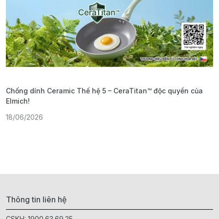
Chống dính Ceramic Thế hệ 5 – CeraTitan™ độc quyền của
P
Elmich!
F
18/06/2026
2
Thông tin liên hệ
CSKH:
1900.63.69.25