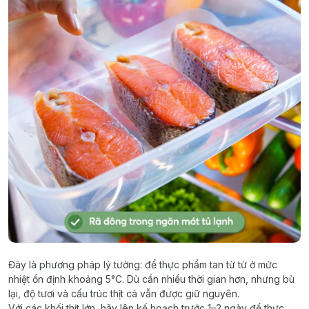
Đây là phương pháp lý tưởng: để thực phẩm tan từ từ ở mức
nhiệt ổn định khoảng 5°C. Dù cần nhiều thời gian hơn, nhưng bù
lại, độ tươi và cấu trúc thịt cá vẫn được giữ nguyên.
Với các khối thịt lớn, hãy lên kế hoạch trước 1–2 ngày để thực