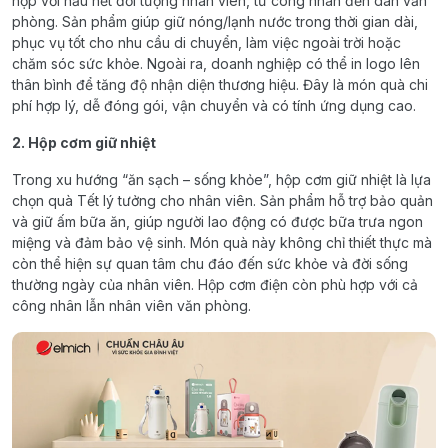
hợp với hầu hết đối tượng nhân viên, từ công nhân đến dân văn
phòng. Sản phẩm giúp giữ nóng/lạnh nước trong thời gian dài,
phục vụ tốt cho nhu cầu di chuyển, làm việc ngoài trời hoặc
chăm sóc sức khỏe. Ngoài ra, doanh nghiệp có thể in logo lên
thân bình để tăng độ nhận diện thương hiệu. Đây là món quà chi
phí hợp lý, dễ đóng gói, vận chuyển và có tính ứng dụng cao.
2. Hộp cơm giữ nhiệt
Trong xu hướng “ăn sạch – sống khỏe”, hộp cơm giữ nhiệt là lựa
chọn quà Tết lý tưởng cho nhân viên. Sản phẩm hỗ trợ bảo quản
và giữ ấm bữa ăn, giúp người lao động có được bữa trưa ngon
miệng và đảm bảo vệ sinh. Món quà này không chỉ thiết thực mà
còn thể hiện sự quan tâm chu đáo đến sức khỏe và đời sống
thường ngày của nhân viên. Hộp cơm điện còn phù hợp với cả
công nhân lẫn nhân viên văn phòng.