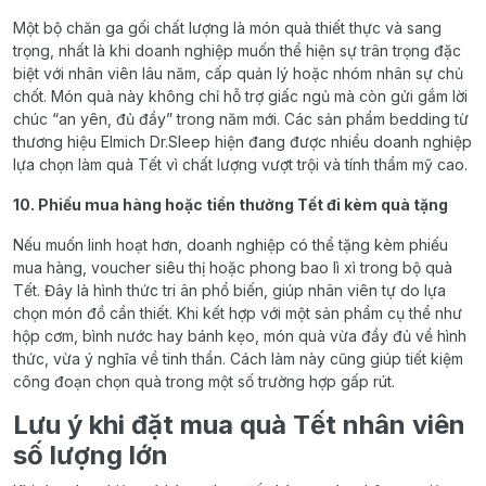
Một bộ chăn ga gối chất lượng là món quà thiết thực và sang
trọng, nhất là khi doanh nghiệp muốn thể hiện sự trân trọng đặc
biệt với nhân viên lâu năm, cấp quản lý hoặc nhóm nhân sự chủ
chốt. Món quà này không chỉ hỗ trợ giấc ngủ mà còn gửi gắm lời
chúc “an yên, đủ đầy” trong năm mới. Các sản phẩm bedding từ
thương hiệu Elmich Dr.Sleep hiện đang được nhiều doanh nghiệp
lựa chọn làm quà Tết vì chất lượng vượt trội và tính thẩm mỹ cao.
10. Phiếu mua hàng hoặc tiền thưởng Tết đi kèm quà tặng
Nếu muốn linh hoạt hơn, doanh nghiệp có thể tặng kèm phiếu
mua hàng, voucher siêu thị hoặc phong bao lì xì trong bộ quà
Tết. Đây là hình thức tri ân phổ biến, giúp nhân viên tự do lựa
chọn món đồ cần thiết. Khi kết hợp với một sản phẩm cụ thể như
hộp cơm, bình nước hay bánh kẹo, món quà vừa đầy đủ về hình
thức, vừa ý nghĩa về tinh thần. Cách làm này cũng giúp tiết kiệm
công đoạn chọn quà trong một số trường hợp gấp rút.
Lưu ý khi đặt mua quà Tết nhân viên
số lượng lớn