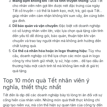
Mang đậm không khí Tết và tính truyền thống:
Quà Tết
cho nhân viên nên gợi lên được nét đặc trưng của ngày
Tết cổ truyền – có thể là bánh kẹo, mứt, trà, giỏ quà Tết…
giúp nhân viên cảm nhận không khí sum vầy, ấm cúng bên
gia đình.
Dễ bảo quản và vận chuyển:
Đặc biệt với doanh nghiệp
có số lượng nhân viên lớn, việc lựa chọn quà tặng cần tính
đến yếu tố dễ đóng gói, bảo quản, thuận tiện khi vận
chuyển và trao tay người nhận mà không ảnh hưởng đến
chất lượng quà.
Có thể cá nhân hóa hoặc in logo thương hiệu:
Tùy nhu
cầu, doanh nghiệp có thể lựa chọn các món quà in logo
công ty như bình giữ nhiệt, ly sứ, hộp cơm… để tạo dấu ấn
thương hiệu một cách tinh tế mà không làm mất đi giá trị
quà tặng.
Top 10 món quà Tết nhân viên ý
nghĩa, thiết thực nhất
Tết đến là dịp để các doanh nghiệp bày tỏ lòng tri ân đối với sự
cống hiến của nhân viên. Những món quà thiết thực không chỉ
giúp tạo niềm vui, mà còn thể hiện sự quan tâm của công ty đến