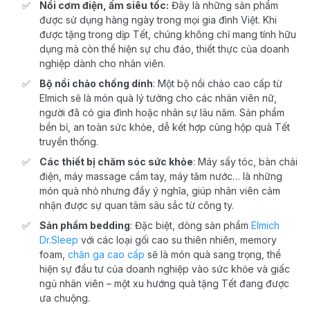
Nồi cơm điện, ấm siêu tốc:
Đây là những sản phẩm
được sử dụng hàng ngày trong mọi gia đình Việt. Khi
được tặng trong dịp Tết, chúng không chỉ mang tính hữu
dụng mà còn thể hiện sự chu đáo, thiết thực của doanh
nghiệp dành cho nhân viên.
Bộ nồi chảo chống dính
: Một bộ nồi chảo cao cấp từ
Elmich sẽ là món quà lý tưởng cho các nhân viên nữ,
người đã có gia đình hoặc nhân sự lâu năm. Sản phẩm
bền bỉ, an toàn sức khỏe, dễ kết hợp cùng hộp quà Tết
truyền thống.
Các thiết bị chăm sóc sức khỏe
: Máy sấy tóc, bàn chải
điện, máy massage cầm tay, máy tăm nước… là những
món quà nhỏ nhưng đầy ý nghĩa, giúp nhân viên cảm
nhận được sự quan tâm sâu sắc từ công ty.
Sản phẩm bedding
: Đặc biệt, dòng sản phẩm
Elmich
Dr.Sleep
với các loại gối cao su thiên nhiên, memory
foam,
chăn ga cao cấp
sẽ là món quà sang trọng, thể
hiện sự đầu tư của doanh nghiệp vào sức khỏe và giấc
ngủ nhân viên – một xu hướng quà tặng Tết đang được
ưa chuộng.