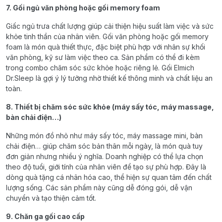
7. Gối ngủ văn phòng hoặc gối memory foam
Giấc ngủ trưa chất lượng giúp cải thiện hiệu suất làm việc và sức
khỏe tinh thần của nhân viên. Gối văn phòng hoặc gối memory
foam là món quà thiết thực, đặc biệt phù hợp với nhân sự khối
văn phòng, kỹ sư làm việc theo ca. Sản phẩm có thể đi kèm
trong combo chăm sóc sức khỏe hoặc riêng lẻ. Gối Elmich
Dr.Sleep là gợi ý lý tưởng nhờ thiết kế thông minh và chất liệu an
toàn.
8. Thiết bị chăm sóc sức khỏe (máy sấy tóc, máy massage,
bàn chải điện…)
Những món đồ nhỏ như máy sấy tóc, máy massage mini, bàn
chải điện… giúp chăm sóc bản thân mỗi ngày, là món quà tuy
đơn giản nhưng nhiều ý nghĩa. Doanh nghiệp có thể lựa chọn
theo độ tuổi, giới tính của nhân viên để tạo sự phù hợp. Đây là
dòng quà tặng cá nhân hóa cao, thể hiện sự quan tâm đến chất
lượng sống. Các sản phẩm này cũng dễ đóng gói, dễ vận
chuyển và tạo thiện cảm tốt.
9. Chăn ga gối cao cấp