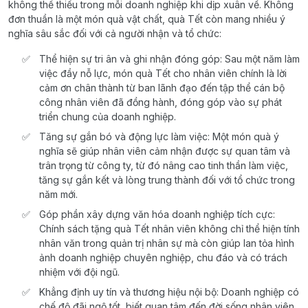
không thể thiếu trong mỗi doanh nghiệp khi dịp xuân về. Không
đơn thuần là một món quà vật chất, quà Tết còn mang nhiều ý
nghĩa sâu sắc đối với cả người nhận và tổ chức:
Thể hiện sự tri ân và ghi nhận đóng góp: Sau một năm làm
việc đầy nỗ lực, món quà Tết cho nhân viên chính là lời
cảm ơn chân thành từ ban lãnh đạo đến tập thể cán bộ
công nhân viên đã đồng hành, đóng góp vào sự phát
triển chung của doanh nghiệp.
Tăng sự gắn bó và động lực làm việc: Một món quà ý
nghĩa sẽ giúp nhân viên cảm nhận được sự quan tâm và
trân trọng từ công ty, từ đó nâng cao tinh thần làm việc,
tăng sự gắn kết và lòng trung thành đối với tổ chức trong
năm mới.
Góp phần xây dựng văn hóa doanh nghiệp tích cực:
Chính sách tặng quà Tết nhân viên không chỉ thể hiện tính
nhân văn trong quản trị nhân sự mà còn giúp lan tỏa hình
ảnh doanh nghiệp chuyên nghiệp, chu đáo và có trách
nhiệm với đội ngũ.
Khẳng định uy tín và thương hiệu nội bộ: Doanh nghiệp có
chế độ đãi ngộ tốt, biết quan tâm đến đời sống nhân viên