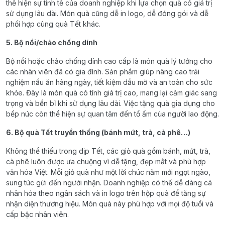
thể hiện sự tinh tế của doanh nghiệp khi lựa chọn quà có giá trị
sử dụng lâu dài. Món quà cũng dễ in logo, dễ đóng gói và dễ
phối hợp cùng quà Tết khác.
5. Bộ nồi/chảo chống dính
Bộ nồi hoặc chảo chống dính cao cấp là món quà lý tưởng cho
các nhân viên đã có gia đình. Sản phẩm giúp nâng cao trải
nghiệm nấu ăn hàng ngày, tiết kiệm dầu mỡ và an toàn cho sức
khỏe. Đây là món quà có tính giá trị cao, mang lại cảm giác sang
trọng và bền bỉ khi sử dụng lâu dài. Việc tặng quà gia dụng cho
bếp núc còn thể hiện sự quan tâm đến tổ ấm của người lao động.
6. Bộ quà Tết truyền thống (bánh mứt, trà, cà phê…)
Không thể thiếu trong dịp Tết, các giỏ quà gồm bánh, mứt, trà,
cà phê luôn được ưa chuộng vì dễ tặng, đẹp mắt và phù hợp
văn hóa Việt. Mỗi giỏ quà như một lời chúc năm mới ngọt ngào,
sung túc gửi đến người nhận. Doanh nghiệp có thể dễ dàng cá
nhân hóa theo ngân sách và in logo trên hộp quà để tăng sự
nhận diện thương hiệu. Món quà này phù hợp với mọi độ tuổi và
cấp bậc nhân viên.