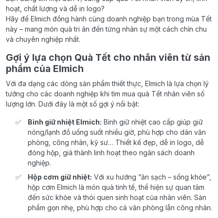
hoạt, chất lượng và dễ in logo?
Hãy để Elmich đồng hành cùng doanh nghiệp bạn trong mùa Tết
này – mang món quà tri ân đến từng nhân sự một cách chỉn chu
và chuyên nghiệp nhất.
Gợi ý lựa chọn Quà Tết cho nhân viên từ sản
phẩm của Elmich
Với đa dạng các dòng sản phẩm thiết thực, Elmich là lựa chọn lý
tưởng cho các doanh nghiệp khi tìm mua quà Tết nhân viên số
lượng lớn. Dưới đây là một số gợi ý nổi bật:
Bình giữ nhiệt Elmich:
Bình giữ nhiệt cao cấp giúp giữ
nóng/lạnh đồ uống suốt nhiều giờ, phù hợp cho dân văn
phòng, công nhân, kỹ sư… Thiết kế đẹp, dễ in logo, dễ
đóng hộp, giá thành linh hoạt theo ngân sách doanh
nghiệp.
Hộp cơm giữ nhiệt:
Với xu hướng “ăn sạch – sống khỏe”,
hộp cơm Elmich là món quà tinh tế, thể hiện sự quan tâm
đến sức khỏe và thói quen sinh hoạt của nhân viên. Sản
phẩm gọn nhẹ, phù hợp cho cả văn phòng lẫn công nhân.