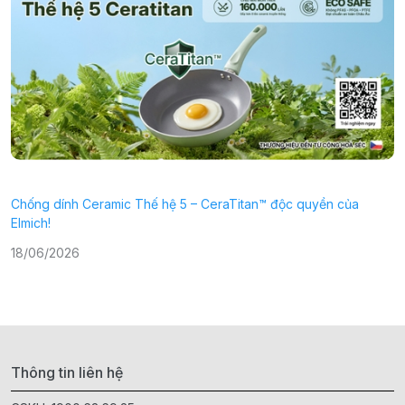
Chống dính Ceramic Thế hệ 5 – CeraTitan™ độc quyền của
P
Elmich!
2
18/06/2026
Thông tin liên hệ