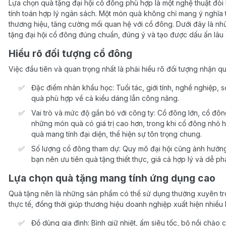
Lựa chọn quà tặng đại hội cổ đông phù hợp là một nghệ thuật đòi hỏ
tính toán hợp lý ngân sách. Một món quà không chỉ mang ý nghĩa
thương hiệu, tăng cường mối quan hệ với cổ đông. Dưới đây là n
tặng đại hội cổ đông đúng chuẩn, đúng ý và tạo được dấu ấn lâu 
Hiểu rõ đối tượng cổ đông
Việc đầu tiên và quan trọng nhất là phải hiểu rõ đối tượng nhận qu
Đặc điểm nhân khẩu học: Tuổi tác, giới tính, nghề nghiệp,
quà phù hợp về cả kiểu dáng lẫn công năng.
Vai trò và mức độ gắn bó với công ty: Cổ đông lớn, cổ đ
những món quà có giá trị cao hơn, trong khi cổ đông nhỏ
quà mang tính đại diện, thể hiện sự tôn trọng chung.
Số lượng cổ đông tham dự: Quy mô đại hội cũng ảnh hưởng 
bạn nên ưu tiên quà tặng thiết thực, giá cả hợp lý và dễ ph
Lựa chọn quà tặng mang tính ứng dụng cao
Quà tặng nên là những sản phẩm có thể sử dụng thường xuyên tro
thực tế, đồng thời giúp thương hiệu doanh nghiệp xuất hiện nhiều
Đồ dùng gia đình: Bình giữ nhiệt, ấm siêu tốc, bộ nồi chảo