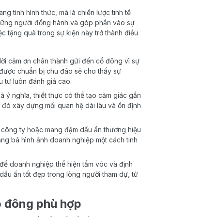
g tính hình thức, mà là chiến lược tinh tế
 những người đồng hành và góp phần vào sự
ệc tặng quà trong sự kiện này trở thành điều
lời cảm ơn chân thành gửi đến cổ đông vì sự
được chuẩn bị chu đáo sẽ cho thấy sự
u tư luôn đánh giá cao.
 ý nghĩa, thiết thực có thể tạo cảm giác gắn
 đó xây dựng mối quan hệ dài lâu và ổn định
 công ty hoặc mang đậm dấu ấn thương hiệu
ảng bá hình ảnh doanh nghiệp một cách tinh
 để doanh nghiệp thể hiện tầm vóc và định
dấu ấn tốt đẹp trong lòng người tham dự, từ
ổ đông phù hợp