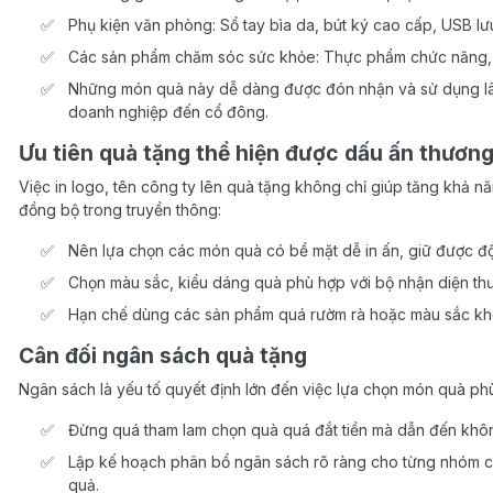
Phụ kiện văn phòng: Sổ tay bìa da, bút ký cao cấp, USB lưu
Các sản phẩm chăm sóc sức khỏe: Thực phẩm chức năng, 
Những món quà này dễ dàng được đón nhận và sử dụng lâu 
doanh nghiệp đến cổ đông.
Ưu tiên quà tặng thể hiện được dấu ấn thương
Việc in logo, tên công ty lên quà tặng không chỉ giúp tăng khả n
đồng bộ trong truyền thông:
Nên lựa chọn các món quà có bề mặt dễ in ấn, giữ được độ
Chọn màu sắc, kiểu dáng quà phù hợp với bộ nhận diện th
Hạn chế dùng các sản phẩm quá rườm rà hoặc màu sắc khô
Cân đối ngân sách quà tặng
Ngân sách là yếu tố quyết định lớn đến việc lựa chọn món quà ph
Đừng quá tham lam chọn quà quá đắt tiền mà dẫn đến không
Lập kế hoạch phân bổ ngân sách rõ ràng cho từng nhóm 
quả.