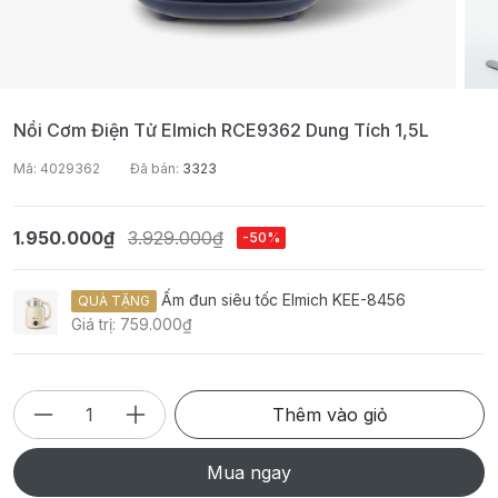
Nồi Cơm Điện Tử Elmich RCE9362 Dung Tích 1,5L
Mã: 4029362
Đã bán:
3323
1.950.000₫
3.929.000₫
-50%
Ấm đun siêu tốc Elmich KEE-8456
QUÀ TẶNG
Giá trị: 759.000₫
Thêm vào giỏ
Mua ngay