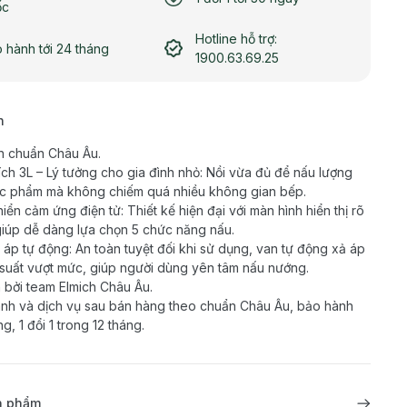
ốc
Hotline hỗ trợ:
 hành tới 24 tháng
1900.63.69.25
h
n chuẩn Châu Âu.
ích 3L – Lý tưởng cho gia đình nhỏ: Nồi vừa đủ để nấu lượng
ực phẩm mà không chiếm quá nhiều không gian bếp.
hiển cảm ứng điện tử: Thiết kế hiện đại với màn hình hiển thị rõ
giúp dễ dàng lựa chọn 5 chức năng nấu.
 áp tự động: An toàn tuyệt đối khi sử dụng, van tự động xả áp
 suất vượt mức, giúp người dùng yên tâm nấu nướng.
 bởi team Elmich Châu Âu.
nh và dịch vụ sau bán hàng theo chuẩn Châu Âu, bảo hành
g, 1 đổi 1 trong 12 tháng.
ản phẩm