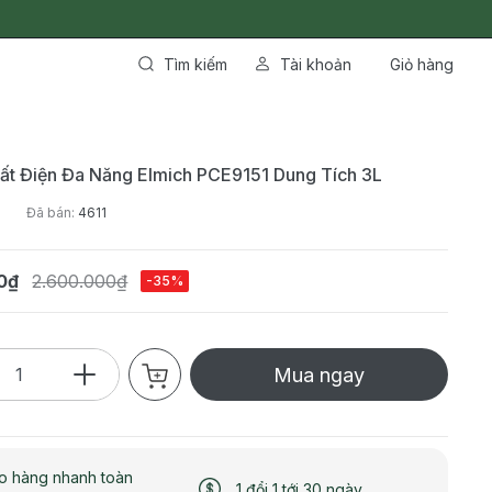
Tìm kiếm
Tài khoản
Giỏ hàng
ất Điện Đa Năng Elmich PCE9151 Dung Tích 3L
Đã bán:
4611
0₫
2.600.000₫
-35%
Mua ngay
o hàng nhanh toàn
1 đổi 1 tới 30 ngày