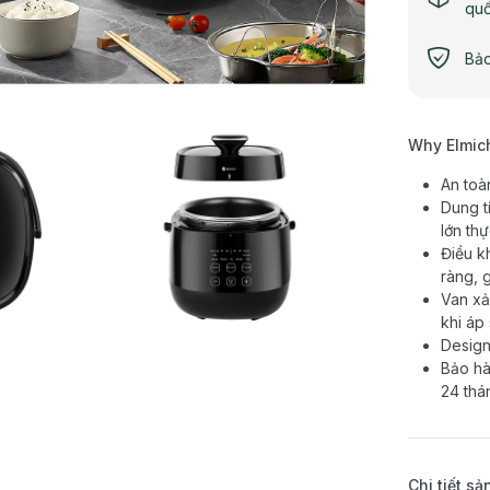
qu
Bảo
Why Elmic
An toà
Dung t
lớn th
Điều k
ràng, 
Van xả
khi áp
Design
Bảo hà
24 thán
Chi tiết s