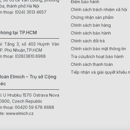
Điểm bảo hành
òa, thành phố Hà Nội
Chính sách trách nhiệm xã hội
n thoại:
(024) 3513 4657
Chứng nhận sản phẩm
Chính sách bán hàng
phòng tại TP.HCM
Chính sách bảo hành
Chính sách đổi trả
hỉ: Tầng 3, số 402 Huỳnh Văn
Chính sách bảo mật thông tin
 P. Phú Nhuận,TP.HCM
n thoại:
(028)3810.6968
Tra cứu/kích hoạt bảo hành
Chính sách thanh toán
Tiếp nhận và giải quyết khiếu n
oàn Elmich – Trụ sở Cộng
Séc
hỉ: U Hrubku 1570 Ostrava Nova
0900, Czech Republic
n thoại:
00420 59 678 6688
te:
www.elmich.cz