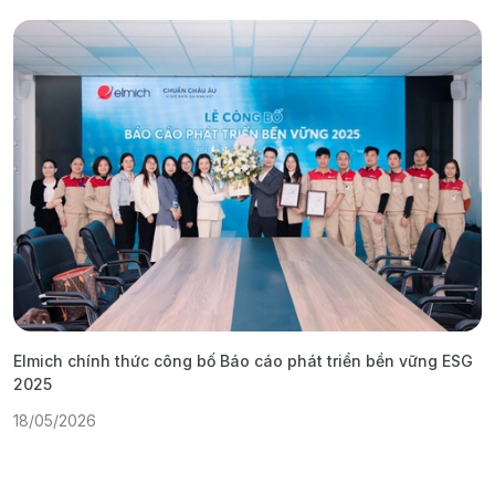
Elmich chính thức công bố Báo cáo phát triển bền vững ESG
T
2025
1
18/05/2026