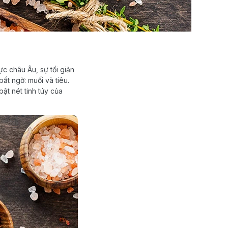
ực châu Âu, sự tối giản
ất ngờ: muối và tiêu.
ật nét tinh túy của