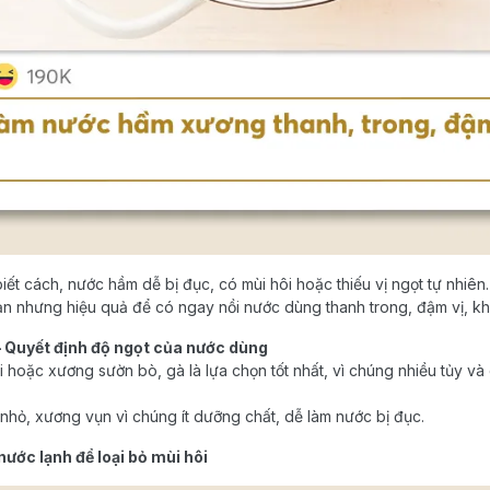
ết cách, nước hầm dễ bị đục, có mùi hôi hoặc thiếu vị ngọt tự nhiên
 nhưng hiệu quả để có ngay nồi nước dùng thanh trong, đậm vị, khô
– Quyết định độ ngọt của nước dùng
hoặc xương sườn bò, gà là lựa chọn tốt nhất, vì chúng nhiều tủy và
hỏ, xương vụn vì chúng ít dưỡng chất, dễ làm nước bị đục.
ước lạnh để loại bỏ mùi hôi