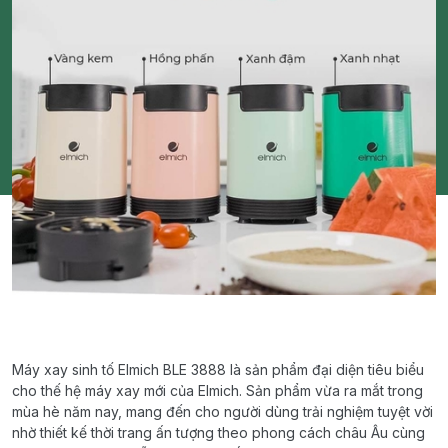
Máy
xay
sinh
tố
Elmich
BLE 3888
là
sản
phẩm
đại
diện
tiêu
biểu
cho
thế
hệ
máy
xay
mới
của
Elmich
.
Sản
phẩm
vừa
ra
mắt
trong
mùa
hè
năm
nay
,
mang
đến
cho
người
dùng
trải
nghiệm
tuyệt
vời
nhờ
thiết
kế
thời
trang
ấn
tượng
theo
phong
cách
châu
Âu
cùng