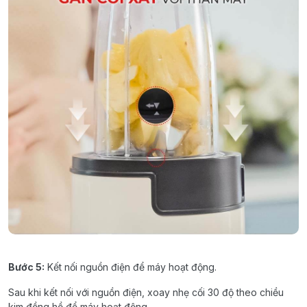
Bước
5:
Kết
nối
nguồn
điện
để
máy
hoạt
động
.
Sau
khi
kết
n
ối
với
nguồn
điện
,
xoay
nhẹ
cối
30
độ
theo
chiều
kim
đồng
hồ
để
máy
hoạt
động
.