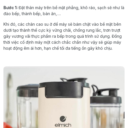
Bước
1:
Đặt
thân
máy
trên
bề
mặt
phẳng
,
khô
ráo
,
sạch
sẽ
như
là
đảo
bếp
, thành
bếp
,
bàn
ăn
,….
Khi
đó
,
các
chân
cao
su
ở
đế
máy
sẽ
bám
chặt
vào
bề
mặt
bên
dưới
tạo
thành
thế
cực
kỳ
vững
chãi
,
chống
rung
lắc
,
trơn
trượt
gây
vương
vãi
thực
phẩm
ra
bếp
trong
quá
trình
sử
dụng
.
Đồng
thời
việc
cố
định
máy
một
cách
chắc
chắn
như
vậy
sẽ
giúp
máy
hoạt
động
êm
ái
hơn
,
hạn
chế
tối
đa
tiếng
ồn
gây
khó
chịu
.