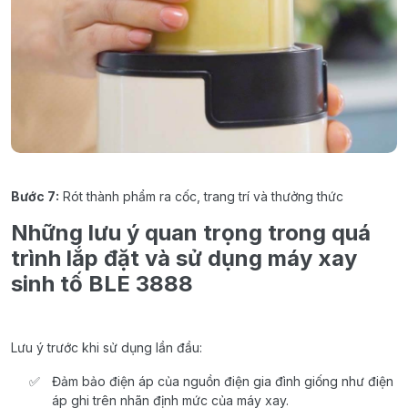
Bước
7:
Rót
thành
phẩm
ra
cốc
,
trang
trí
và
thưởng
thức
Những
lưu
ý
quan
trọng
trong
quá
trình
lắp
đặt
và
sử
dụng
máy
xay
sinh
tố
BLE 3888
Lưu ý
trước
khi
sử
dụng
lần
đầu
:
Đảm
bảo
điện
áp
của
nguồn
điện
gia
đình
giống
như
điện
áp
ghi
trên
nhãn
định
mức
của
máy
xay
.