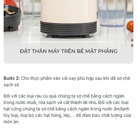
Bước
2:
Cho
thực
phẩm
vào
cối
xay
phù
hợp
sau
khi
đã
sơ
chế
sạch
sẽ
Đối
với
các
loại
rau
củ
quả
chúng
ta
sơ
chế
bằng
cách
ngâm
trong
nước
muối
,
rửa
sạch
và
cắt
thành
lát
nhỏ
.
Đối
với
các
loại
hạt
cứng
chúng
ta
sơ
chế
bằng
cách
ngâm
trong
nước
ấm
/
lạnh
tùy
loại
,
loại
bỏ
các
hạt
hỏng
,
lép
,…
để
đảm
bảo
chất
lượng
của
món
ăn
.