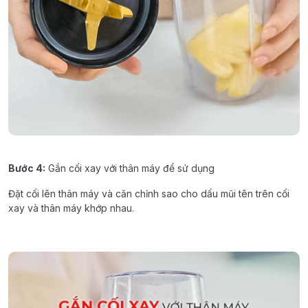
Bước
4:
Gắn
cối
xay
với
thân
máy
để
sử
dụng
Đặt
cối
lên
thân
máy
và
căn
chỉnh
sao
cho
dấu
mũi
tên
trên
cối
xay
và
thân
máy
khớp
nhau
.