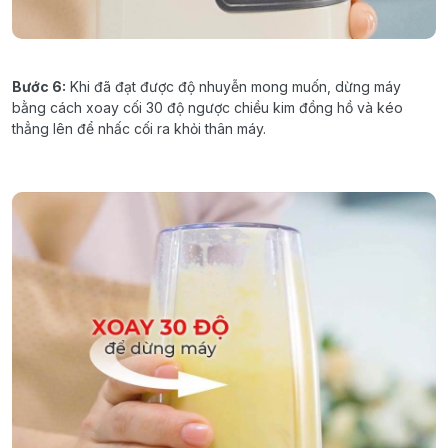
Bước
6:
Khi
đã
đạt
được
độ
nhuyễn
mong
muốn
,
dừng
máy
bằng
cách
xoay
cối
30
độ
ngược
chiều
kim
đồng
hồ
và
kéo
thẳng
lên
để
nhấc
cối
ra
khỏi
thân
máy
.