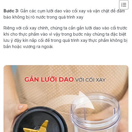
Bước
3:
Gắn
các
cụm
lưỡi
dao
vào
cối
xay
và
vặn
chặ
t
để
đảm
bảo
không
bị
rò
nước
trong
quá
trình
xay
Riêng
với
cối
xay
chính
,
chúng
ta
cần
gắn
lưỡi
dao
vào
cối
trước
khi
cho
thực
phẩm
vào
vì
vậ
y
trong
bướ
c
nà
y
chún
g
ta
đặc
biệt
lưu
ý
đậy
kín
nắ
p
cố
i
đ
ể
tron
g
qu
á
trìn
h
xa
y
thự
c
phẩ
m
khôn
g
b
ị
bắn
hoặc
vươn
g
r
a
ngoà
i
.