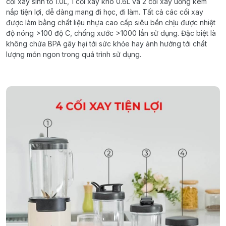
cối
xay
sinh
tố
1.0L
, 1
cối
xay
khô
0.6L
và
2
cối
xay
uống
kèm
nắp
tiện
lợi
,
dễ
dàng
mang
đi
học
,
đi
làm
.
Tất
cả
các
cối
xay
được
làm
bằng
chất
liệu
nhựa
cao
cấp
siêu
bền
chịu
được
nhiệt
độ
nóng
>100
độ
C,
chống
xước
>1000
lần
sử
dụng
.
Đặc
biệt
là
không
c
hứa
BPA
g
ây
h
ại
t
ới
s
ức
k
hỏe
hay
ả
nh
h
ưởng
t
ới
c
hất
l
ượng
m
ón
n
gon
t
rong
q
uá
t
rình
s
ử
d
ụng
.