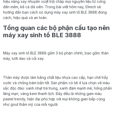
hiệu
năng
xay
nhuyễn
vượt
trội
chấp
mọi
nguyên
liệu
từ
cứng
đ
ến
mềm
,
kể
cả
đá
viên
.
Trong
bài
viết
hôm
nay,
Elmich
sẽ
hướng
dẫn
bạn
cách
sử
dụng
máy
xay
sinh
tố
BLE 3888
đúng
cách
,
hiệu
quả
và
an
toàn
.
Tổng
quan
các
bộ
phận
cấu
tạo
nên
máy
xay
sinh
tố
BLE 3888
Máy
xay
sinh
tố
BLE 3888
gồm
3
bộ
phận
chính
, bao
gồm
:
thân
máy
,
lưỡi
dao
và
cối
xay
.
Thân
máy
được
làm
bằng
chất
liệu
nhựa
cao
cấp
,
hạn
chế
trầy
xước
và
chống
bám
bẩn
tốt
.
Sản
phẩm
có
tới
4
lựa
chọn
về
màu
sắc
độc
đáo
:
xanh
nhạt
trẻ
trung
,
xanh
đậm
mạnh
mẽ
,
hồng
phấn
lãng
mạn
,
vàng
kem
thanh
lịch
.
Đây
đều
là
những
gam
màu
pastel trendy,
hiện
đại
phù
hợp
với
mọi
không
gian
bếp
cũng
như
gout
thẩm
mỹ
của
mỗi
người
.