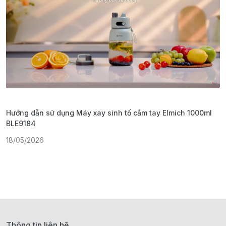
Hướng dẫn sử dụng Máy xay sinh tố cầm tay Elmich 1000ml
H
BLE9184
1
18/05/2026
Thông tin liên hệ