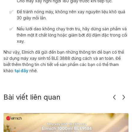
Cho
máy
xay
nghỉ
ngơ
i
180
giây
t
rướ
c
khi
tiế
p
tục
.
Để
tránh
nóng
máy
,
không
nên
xay
nguyên
liệu
khô
quá
30
giây
mỗi
lần
.
Nếu
lưỡi
dao
không
chạy
trơn
tru
,
hãy
dừng
sản
phẩm
và
thêm
một
ít
chất
lỏng
hoặc
giảm
bớt
độ
đậm
đặc
trong
cối
xay
.
Như
vậy
,
Elmich
đã
gửi
đến
bạn
những
thông
tin
để
bạn
có
thể
sử
dụng
máy
xay
sinh
tố
BLE 3888
đúng
cách
và
an
toàn
.
Để
biết
thêm
thông
tin chi
tiết
về
sản
phẩm
các
bạn
có
thể
tham
khảo
tại
đây
nhé
.
Bài viết liên quan