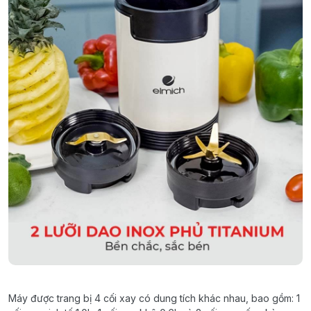
Máy
được
trang
bị
4
cối
xay
có
dung
tích
khác
nhau
, bao
gồm
: 1