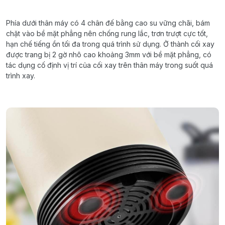
Phía
dưới
thân
máy
có
4
chân
đế
bằng
cao
su
vững
chãi
,
bám
chặt
vào
bề
mặt
phẳng
nên
chống
rung
lắc
,
trơn
trượt
cực
tốt
,
hạn
chế
tiếng
ồn
tối
đa
trong
quá
trình
sử
dụng
.
Ở thành
cối
xay
được
trang
bị
2
gờ
nhô
cao
khoảng
3mm
với
bề
mặt
phẳng
,
có
tác
dụng
cố
định
vị
trí
của
cối
xay
trên
thân
máy
trong
suốt
quá
trình
xay
.