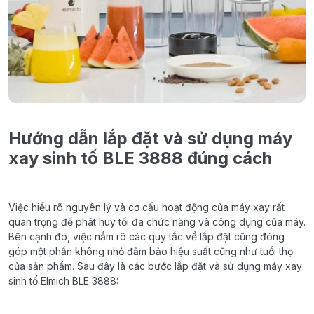
Hướng
dẫn
lắp
đặt
và
sử
dụng
máy
xay
sinh
tố
BLE
3888
đúng
cách
Việc
hiểu
rõ
nguyên
lý
và
cơ
cấu
hoạt
động
của
máy
xay
rất
quan
trọng
để
phát
huy
tối
đa
chức
năng
và
công
dụng
của
máy
.
Bên
cạnh
đó
,
việc
nắm
rõ
các
quy
tắc
về
lắp
đặt
cũng
đóng
góp
một
phần
không
nhỏ
đảm
bảo
hiệu
suất
cũng
như
tuổi
thọ
của
sản
phẩm
.
Sau
đây
là
các
bước
lắp
đặt
và
sử
dụng
máy
xay
sinh
tố
Elmich
BLE 3888
: