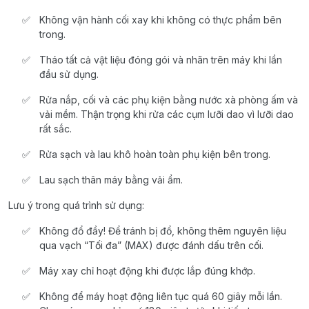
Không
vận
hành
cối
xay
khi
không
có
thực
phẩm
bên
trong
.
Tháo
tất
cả
vật
liệu
đóng
gói
và
nhãn
trên
máy
khi
lầ
n
đầ
u
s
ử
dụn
g
.
Rửa
nắp
,
cối
và
các
phụ
kiện
bằng
nước
xà
phòng
ấm
và
vải
mềm
.
Thận
trọng
khi
rửa
các
cụm
lưỡi
dao
vì
lưỡi
dao
rất
sắc
.
Rửa
sạch
và
lau
khô
hoàn
toàn
phụ
kiện
bên
trong
.
Lau
sạch
thân
máy
bằ
ng
vải
ẩm
.
Lưu ý
trong
quá
trình
sử
dụng
:
Không
đổ
đầy
!
Để
tránh
bị
đổ
,
không
thêm
nguyên
liệu
qua
vạch
“
Tối
đa
” (MAX)
được
đánh
dấu
trên
cối
.
Máy
xay
chỉ
hoạt
động
khi
được
lắp
đúng
khớp
.
Không
để
máy
hoạt
động
liên
tục
quá
60
giây
mỗi
lần
.