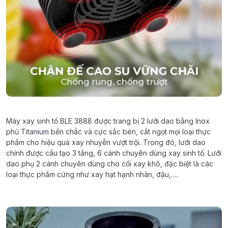
Máy
xay
sinh
tố
BLE 3888
được
trang
bị
2
lư
ỡ
i
dao
bằng
I
nox
p
h
ủ
Titanium
bền
chắc
và
cực
sắc
bén
,
cắt
ngọt
mọi
loại
thực
phẩm
cho
hiệu
quả
xay
nhuyễn
vượt
trội
.
Trong
đó
,
lưỡi
dao
chính
được
cấu
tạo
3
tầng
,
6
cánh
chuyê
n
dùng
xay
sinh
tố
.
Lưỡi
dao
phụ
2
cánh
chuyên
d
ùng
cho
cối
xay
khô
,
đặc
biệt
là
các
loại
thực
phẩm
cứng
như
xay
hạt
hạnh
nhân
,
đậu
,….