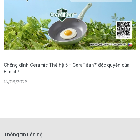
Chống dính Ceramic Thế hệ 5 – CeraTitan™ độc quyền của
P
Elmich!
F
18/06/2026
2
Thông tin liên hệ