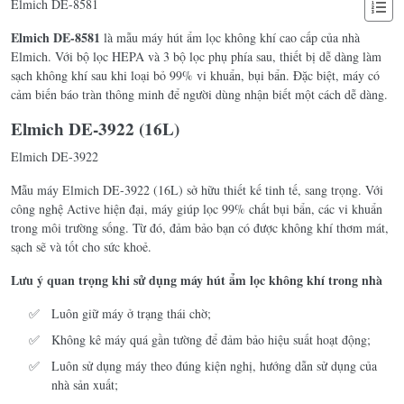
Elmich DE-8581
Elmich DE-8581
là mẫu máy hút ẩm lọc không khí cao cấp của nhà
Elmich. Với bộ lọc HEPA và 3 bộ lọc phụ phía sau, thiết bị dễ dàng làm
sạch không khí sau khi loại bỏ 99% vi khuẩn, bụi bẩn. Đặc biệt, máy có
cảm biến báo tràn thông minh để người dùng nhận biết một cách dễ dàng.
Elmich DE-3922 (16L)
Elmich DE-3922
Mẫu máy
Elmich DE-3922 (16L)
sở hữu thiết kế tinh tế, sang trọng. Với
công nghệ Active hiện đại, máy giúp lọc 99% chất bụi bẩn, các vi khuẩn
trong môi trường sống. Từ đó, đảm bảo bạn có được không khí thơm mát,
sạch sẽ và tốt cho sức khoẻ.
Lưu ý quan trọng khi sử dụng máy hút ẩm lọc không khí trong nhà
Luôn giữ máy ở trạng thái chờ;
Không kê máy quá gần tường để đảm bảo hiệu suất hoạt động;
Luôn sử dụng máy theo đúng kiện nghị, hướng dẫn sử dụng của
nhà sản xuất;