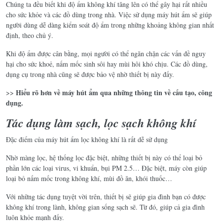
Chúng ta đều biết khi độ ẩm không khí tăng lên có thể gây hại rất nhiều
cho sức khỏe và các đồ dùng trong nhà. Việc sử dụng máy hút ẩm sẽ giúp
người dùng dễ dàng kiểm soát độ ẩm trong những khoảng không gian nhất
định, theo chủ ý.
Khi độ ẩm được cân bằng, mọi người có thể ngăn chặn các vấn đề nguy
hại cho sức khoẻ, nấm mốc sinh sôi hay mùi hôi khó chịu. Các đồ dùng,
dụng cụ trong nhà cũng sẽ được bảo vệ nhờ thiết bị này đấy.
Hiểu rõ hơn về máy hút ẩm qua những thông tin về cấu tạo, công
>>
dụng.
Tác dụng làm sạch, lọc sạch không khí
Đặc điểm của máy hút ẩm lọc không khí là rất dễ sử dụng
Nhờ màng lọc, hệ thống lọc đặc biệt, những thiết bị này có thể loại bỏ
phần lớn các loại virus, vi khuẩn, bụi PM 2.5… Đặc biệt, máy còn giúp
loại bỏ nấm mốc trong không khí, mùi đồ ăn, khói thuốc…
Với những tác dụng tuyệt vời trên, thiết bị sẽ giúp gia đình bạn có được
không khí trong lành, không gian sống sạch sẽ. Từ đó, giúp cả gia đình
luôn khỏe mạnh đấy.