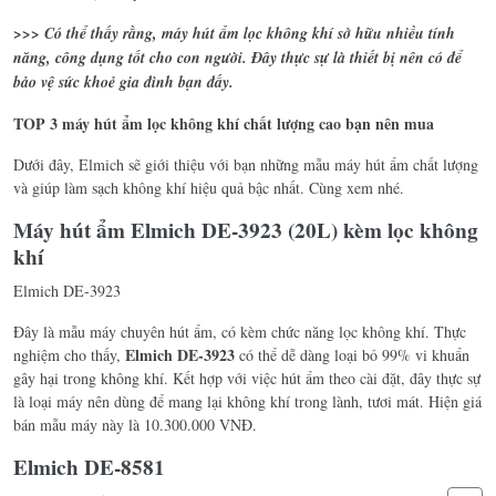
>>> Có thể thấy rằng, máy hút ẩm lọc không khí sở hữu nhiều tính
năng, công dụng tốt cho con người. Đây thực sự là thiết bị nên có để
bảo vệ sức khoẻ gia đình bạn đấy.
TOP 3 máy hút ẩm lọc không khí chất lượng cao bạn nên mua
Dưới đây, Elmich sẽ giới thiệu với bạn những mẫu máy hút ẩm chất lượng
và giúp làm sạch không khí hiệu quả bậc nhất. Cùng xem nhé.
Máy hút ẩm Elmich DE-3923 (20L) kèm lọc không
khí
Elmich DE-3923
Đây là mẫu máy chuyên hút ẩm, có kèm chức năng lọc không khí. Thực
Elmich DE-3923
nghiệm cho thấy,
có thể dễ dàng loại bỏ 99% vi khuẩn
gây hại trong không khí. Kết hợp với việc hút ẩm theo cài đặt, đây thực sự
là loại máy nên dùng để mang lại không khí trong lành, tươi mát. Hiện giá
bán mẫu máy này là 10.300.000 VNĐ.
Elmich DE-8581