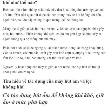
khí như thế nào?
Hiện tại, phần lớn những mẫu máy này đều hoạt động dựa trên nguyên tắc
đối lưu. Đầu tiên quạt hút được đặt bên trong máy sẽ hút không khí bên
ngoài vào, sau đó đẩy chúng đi qua màng lọc/ hệ thống lọc.
Màng lọc sẽ giữ lại các bụi bẩn, vi rút, vi khuẩn, các hạt nguyên nhân gây
mùi, hơi nước… Phần không khí sạch, có độ ẩm phù hợp sẽ được đẩy ra
ngoài thông qua hệ thống hút của máy.
Phần hơi nước sẽ được ngưng tụ lại thành nước, đọng lại trong khay hứng.
Còn vi khuẩn, các bụi bẩn, chất gây mùi khó chịu sẽ được giữ lại trong các
tấm lọc. Từ đó, đảm bảo không khí thổi ra là sạch và khô.
Nguyên lý hoạt động của máy là giữ lại hơi nước, các bụi bẩn để trả lại
không khí khô ra ngoài
Tìm hiểu về tác dụng của máy hút ẩm và lọc
không khí
Có tác dụng hút ẩm để không khí khô, giữ
ẩm ở mức phù hợp