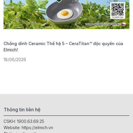
Chống dính Ceramic Thế hệ 5 – CeraTitan™ độc quyền của
P
Elmich!
F
18/06/2026
2
Thông tin liên hệ
CSKH:
1900.63.69.25
Website:
https://elmich.vn