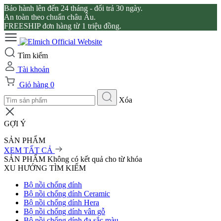
Bảo hành lên đến 24 tháng - đổi trả 30 ngày.
An toàn theo chuẩn châu Âu.
FREESHIP đơn hàng từ 1 triệu đồng.
Tìm kiếm
Tài khoản
Giỏ hàng
0
Xóa
GỢI Ý
SẢN PHẨM
XEM TẤT CẢ
SẢN PHẨM
Không có kết quả cho từ khóa
XU HƯỚNG TÌM KIẾM
Bộ nồi chống dính
Bộ nồi chống dính Ceramic
Bộ nồi chống dính Hera
Bộ nồi chống dính vân gỗ
Bộ nồi chống dính đa sắc màu