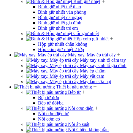
Bình giữ nhiệt
Bình giữ nhiệt thể thao
Bình giữ nhiệt văn phòng
Bình giữ nhiệt dã ngoại
Bình giữ nhiệt gia đình
Bình giữ nhiệt trẻ em
Cốc giữ nhiệt
Hộp cơm giữ nhiệt
Hộp giữ nhiệt chân không
Hộp cơm giữ nhiệt 2 lớp
Máy xay, Máy ép trái cây
Máy xay sinh tố cầm tay
Máy xay sinh tố gia đình
Máy ép chậm
Máy vắt cam
Máy làm sữa hạt
Thiết bị nấu nướng
Bếp từ
Bếp từ đơn
Bếp từ đôi/ba
Nồi cơm điện
Nồi cơm điện tử
Nồi cơm cơ
Nồi áp suất
Nồi Chiên không dầu