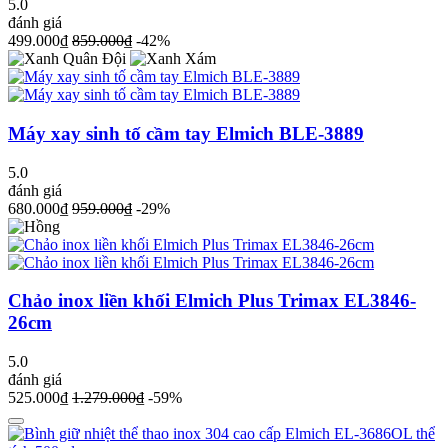
5.0
đánh giá
499.000₫
859.000₫
-42%
Máy xay sinh tố cầm tay Elmich BLE-3889
5.0
đánh giá
680.000₫
959.000₫
-29%
Chảo inox liền khối Elmich Plus Trimax EL3846-
26cm
5.0
đánh giá
525.000₫
1.279.000₫
-59%