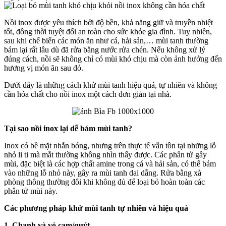
Nồi inox được yêu thích bởi độ bền, khả năng giữ và truyền nhiệt
tốt, đồng thời tuyệt đối an toàn cho sức khỏe gia đình. Tuy nhiên,
sau khi chế biến các món ăn như cá, hải sản,… mùi tanh thường
bám lại rất lâu dù đã rửa bằng nước rửa chén. Nếu không xử lý
đúng cách, nồi sẽ không chỉ có mùi khó chịu mà còn ảnh hưởng đến
hương vị món ăn sau đó.
Dưới đây là những cách khử mùi tanh hiệu quả, tự nhiên và không
cần hóa chất cho nồi inox một cách đơn giản tại nhà.
Tại sao nồi inox lại dễ bám mùi tanh?
Inox có bề mặt nhẵn bóng, nhưng trên thực tế vẫn tồn tại những lỗ
nhỏ li ti mà mắt thường không nhìn thấy được. Các phân tử gây
mùi, đặc biệt là các hợp chất amine trong cá và hải sản, có thể bám
vào những lỗ nhỏ này, gây ra mùi tanh dai dẳng. Rửa bằng xà
phòng thông thường đôi khi không đủ để loại bỏ hoàn toàn các
phân tử mùi này.
Các phương pháp khử mùi tanh tự nhiên và hiệu quả
1. Chanh và vỏ cam/quýt