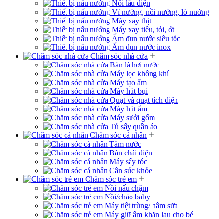
Nồi lẩu điện
Vỉ nướng, nồi nướng, lò nướng
Máy xay thịt
Máy xay tiêu, tỏi, ớt
Ấm đun nước siêu tốc
Ấm đun nước inox
Chăm sóc nhà cửa
Bàn là hơi nước
Máy lọc không khí
Máy tạo ẩm
Máy hút bụi
Quạt và quạt tích điện
Máy hút ẩm
Máy sưởi gốm
Tủ sấy quần áo
Chăm sóc cá nhân
Tăm nước
Bàn chải điện
Máy sấy tóc
Cân sức khỏe
Chăm sóc trẻ em
Nồi nấu chậm
Nồi/chảo baby
Máy tiệt trùng/ hâm sữa
Máy giữ ấm khăn lau cho bé