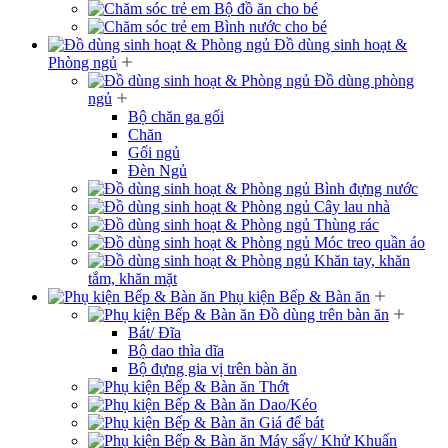
Bộ đồ ăn cho bé
Bình nước cho bé
Đồ dùng sinh hoạt &
Phòng ngủ
Đồ dùng phòng
ngủ
Bộ chăn ga gối
Chăn
Gối ngủ
Đèn Ngủ
Bình đựng nước
Cây lau nhà
Thùng rác
Móc treo quần áo
Khăn tay, khăn
tắm, khăn mặt
Phụ kiện Bếp & Bàn ăn
Đồ dùng trên bàn ăn
Bát/ Đĩa
Bộ dao thìa dĩa
Bộ đựng gia vị trên bàn ăn
Thớt
Dao/Kéo
Giá để bát
Máy sấy/ Khử Khuẩn