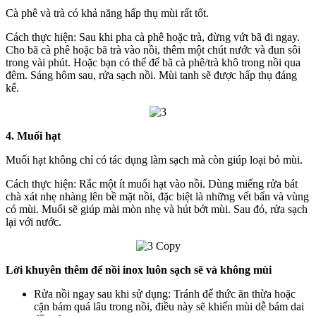
Cà phê và trà có khả năng hấp thụ mùi rất tốt.
Cách thực hiện: Sau khi pha cà phê hoặc trà, đừng vứt bã đi ngay.
Cho bã cà phê hoặc bã trà vào nồi, thêm một chút nước và đun sôi
trong vài phút. Hoặc bạn có thể để bã cà phê/trà khô trong nồi qua
đêm. Sáng hôm sau, rửa sạch nồi. Mùi tanh sẽ được hấp thụ đáng
kể.
4. Muối hạt
Muối hạt không chỉ có tác dụng làm sạch mà còn giúp loại bỏ mùi.
Cách thực hiện: Rắc một ít muối hạt vào nồi. Dùng miếng rửa bát
chà xát nhẹ nhàng lên bề mặt nồi, đặc biệt là những vết bẩn và vùng
có mùi. Muối sẽ giúp mài mòn nhẹ và hút bớt mùi. Sau đó, rửa sạch
lại với nước.
Lời khuyên thêm để nồi inox luôn sạch sẽ và không mùi
Rửa nồi ngay sau khi sử dụng: Tránh để thức ăn thừa hoặc
cặn bám quá lâu trong nồi, điều này sẽ khiến mùi dễ bám dai