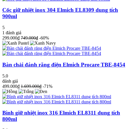
Cốc giữ nhiệt inox 304 Elmich EL8309 dung tích
900ml
5
1
đánh giá
299.000₫
749.000₫
-60%
Bàn chải đánh răng điện Elmich Procare TBE-8454
5.0
đánh giá
499.000₫
1.699.000₫
-71%
Bình giữ nhiệt inox 316 Elmich EL8311 dung tích
800ml