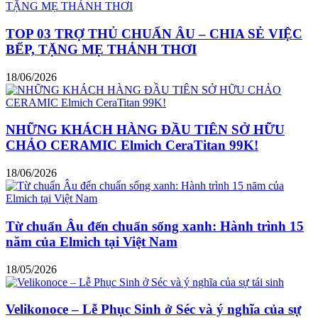
TOP 03 TRỢ THỦ CHUẨN ÂU – CHIA SẺ VIỆC
BẾP, TẶNG MẸ THẢNH THƠI
18/06/2026
NHỮNG KHÁCH HÀNG ĐẦU TIÊN SỞ HỮU
CHẢO CERAMIC Elmich CeraTitan 99K!
18/06/2026
Từ chuẩn Âu đến chuẩn sống xanh: Hành trình 15
năm của Elmich tại Việt Nam
18/05/2026
Velikonoce – Lễ Phục Sinh ở Séc và ý nghĩa của sự