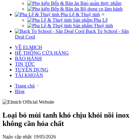
Bảo quản thực phẩm
Bộ dụng cụ làm bánh
Pha Lê & Thuỷ tinh
Sản phẩm Pha Lê
Sản phẩm Thuỷ tinh
Back To School - Săn
Deal Cool
VỀ ELMICH
HỆ THỐNG CỬA HÀNG
BẢO HÀNH
TIN TỨC
TUYỂN DỤNG
TÀI KHOẢN
Trang chủ
Blog
Loại bỏ mùi tanh khó chịu khỏi nồi inox
không cần hóa chất
Ngày cập nhật: 19/05/2026