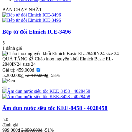
BÁN CHẠY NHẤT
Bếp từ đôi Elmich ICE-3496
5
1
đánh giá
QUÀ TẶNG 🎁
Chảo inox nguyên khối Elmich Basic EL-
2840IN24 size 24
Giá trị: 459.000₫
5.200.000₫
12.419.000₫
-58%
Ấm đun nước siêu tốc KEE-8458 - 4028458
5.0
đánh giá
999.000₫
2.059.000₫
-51%