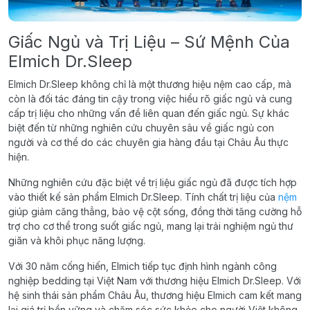
Giấc Ngủ và Trị Liệu – Sứ Mệnh Của
Elmich Dr.Sleep
Elmich Dr.Sleep không chỉ là một thương hiệu nệm cao cấp, mà
còn là đối tác đáng tin cậy trong việc hiểu rõ giấc ngủ và cung
cấp trị liệu cho những vấn đề liên quan đến giấc ngủ. Sự khác
biệt đến từ những nghiên cứu chuyên sâu về giấc ngủ con
người và cơ thể do các chuyên gia hàng đầu tại Châu Âu thực
hiện.
Những nghiên cứu đặc biệt về trị liệu giấc ngủ đã được tích hợp
vào thiết kế sản phẩm Elmich Dr.Sleep. Tính chất trị liệu của
nệm
giúp giảm căng thẳng, bảo vệ cột sống, đồng thời tăng cường hỗ
trợ cho cơ thể trong suốt giấc ngủ, mang lại trải nghiệm ngủ thư
giãn và khôi phục năng lượng.
Với 30 năm cống hiến, Elmich tiếp tục định hình ngành công
nghiệp bedding tại Việt Nam với thương hiệu Elmich Dr.Sleep. Với
hệ sinh thái sản phẩm Châu Âu, thương hiệu Elmich cam kết mang
lại giá trị bền vững và chăm sóc sức khỏe cho người Việt không