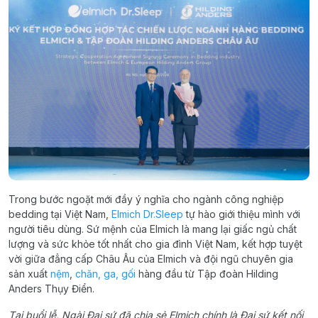
Trong bước ngoặt mới đầy ý nghĩa cho ngành công nghiệp
bedding tại Việt Nam,
Elmich Dr.Sleep
tự hào giới thiệu mình với
người tiêu dùng. Sứ mệnh của Elmich là mang lại giấc ngủ chất
lượng và sức khỏe tốt nhất cho gia đình Việt Nam, kết hợp tuyệt
vời giữa đẳng cấp Châu Âu của Elmich và đội ngũ chuyên gia
sản xuất
nệm
,
chăn, ga, gối
hàng đầu từ Tập đoàn Hilding
Anders Thụy Điển.
Tại buổi lễ, Ngài Đại sứ đã chia sẻ Elmich chính là Đại sứ kết nối