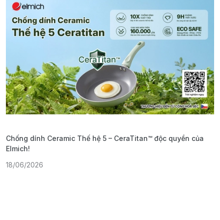
Chống dính Ceramic Thế hệ 5 – CeraTitan™ độc quyền của
P
Elmich!
F
18/06/2026
2