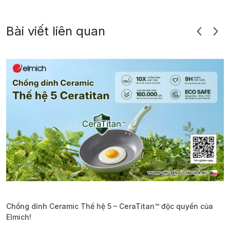
Bài viết liên quan
Chống dính Ceramic Thế hệ 5 – CeraTitan™ độc quyền của
P
Elmich!
F