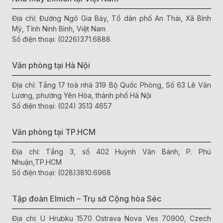
Địa chỉ: Đường Ngô Gia Bảy, Tổ dân phố An Thái, Xã Bình
Mỹ, Tỉnh Ninh Bình, Việt Nam
Số điện thoại:
(0226)371.6888
Văn phòng tại Hà Nội
Địa chỉ: Tầng 17 toà nhà 319 Bộ Quốc Phòng, Số 63 Lê Văn
Lương, phường Yên Hòa, thành phố Hà Nội
Số điện thoại:
(024) 3513 4657
Văn phòng tại TP.HCM
Địa chỉ: Tầng 3, số 402 Huỳnh Văn Bánh, P. Phú
Nhuận,TP.HCM
Tại sao nên chọn Kéo Nhà Bếp Elmich?
Số điện thoại:
(028)3810.6968
Chất liệu bền bỉ, an toàn
Tập đoàn Elmich – Trụ sở Cộng hòa Séc
Lưỡi kéo được làm từ Chất liệu thép Diamond cao cấp, có độ
cứng cao, chống gỉ sét, đảm bảo an toàn vệ sinh thực phẩm.
Địa chỉ: U Hrubku 1570 Ostrava Nova Ves 70900, Czech