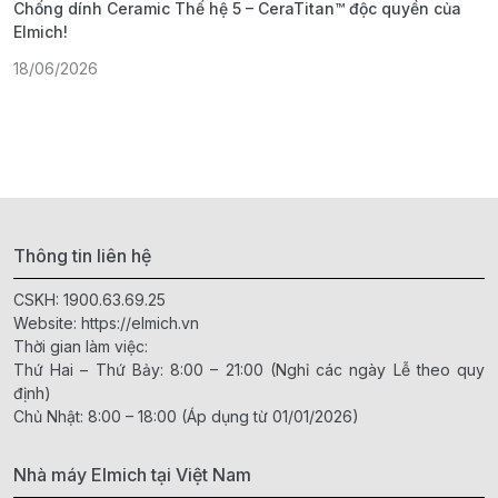
Chống dính Ceramic Thế hệ 5 – CeraTitan™ độc quyền của
P
Elmich!
F
18/06/2026
2
Thông tin liên hệ
CSKH:
1900.63.69.25
Website:
https://elmich.vn
Thời gian làm việc:
Thứ Hai – Thứ Bảy: 8:00 – 21:00 (Nghỉ các ngày Lễ theo quy
định)
Chủ Nhật: 8:00 – 18:00 (Áp dụng từ 01/01/2026)
Nhà máy Elmich tại Việt Nam