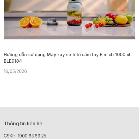
Hướng dẫn sử dụng Máy xay sinh tố cầm tay Elmich 1000ml
H
BLE9184
1
18/05/2026
Thông tin liên hệ
CSKH:
1900.63.69.25