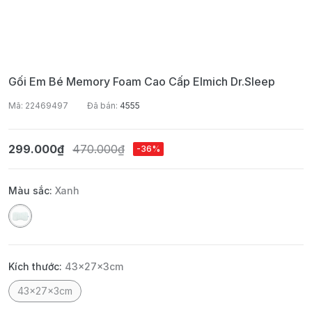
Gối Em Bé Memory Foam Cao Cấp Elmich Dr.Sleep
Mã: 22469497
Đã bán:
4555
299.000₫
470.000₫
-36%
Màu sắc:
Xanh
Kích thước:
43x27x3cm
43x27x3cm