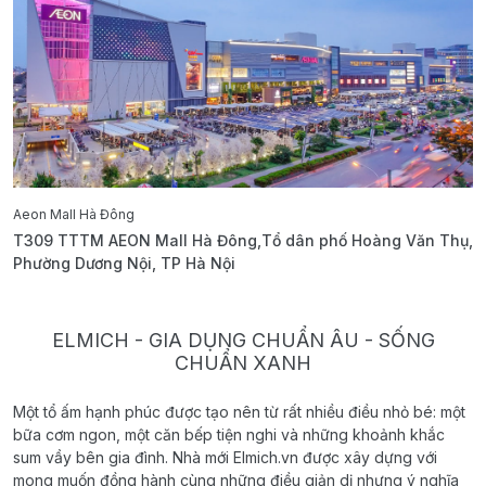
Aeon Mall Hà Đông
E
T309 TTTM AEON Mall Hà Đông,Tổ dân phố Hoàng Văn Thụ,
B
Phường Dương Nội, TP Hà Nội
T
ELMICH - GIA DỤNG CHUẨN ÂU - SỐNG
CHUẨN XANH
Một tổ ấm hạnh phúc được tạo nên từ rất nhiều điều nhỏ bé: một
bữa cơm ngon, một căn bếp tiện nghi và những khoảnh khắc
sum vầy bên gia đình. Nhà mới Elmich.vn được xây dựng với
mong muốn đồng hành cùng những điều giản dị nhưng ý nghĩa