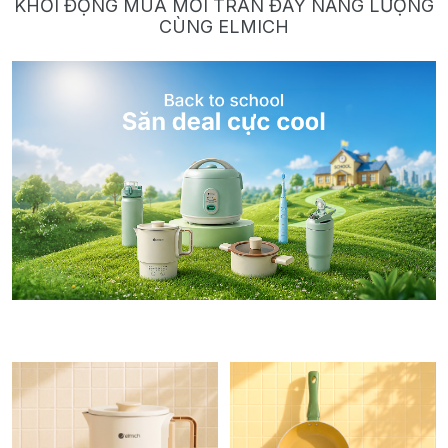
KHỞI ĐỘNG MÙA MỚI TRÀN ĐẦY NĂNG LƯỢNG
CÙNG ELMICH