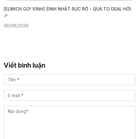
[ELMICH GO! VINH] SINH NHẬT RỰC RỠ - QUÀ TO DEAL HỜI
[
🎉
V
08/08/2026
0
Viết bình luận