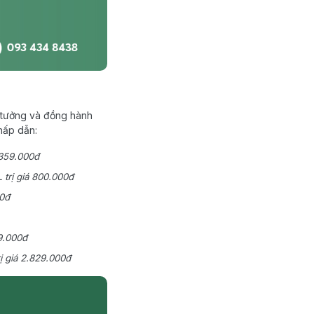
n tưởng và đồng hành
hấp dẫn:
á 359.000đ
L
trị giá 800.000đ
00đ
89.000đ
rị giá 2.829.000đ