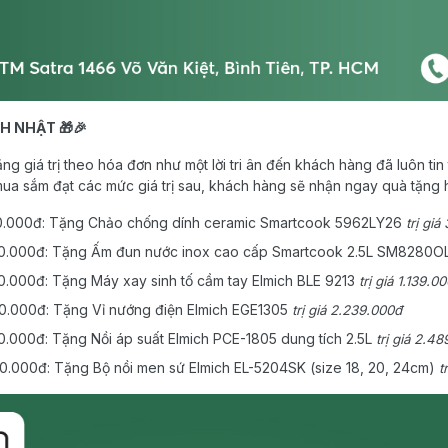
H NHẬT 🎁🎉
ng giá trị theo hóa đơn như một lời tri ân đến khách hàng đã luôn ti
mua sắm đạt các mức giá trị sau, khách hàng sẽ nhận ngay quà tặng 
00.000đ: Tặng Chảo chống dính ceramic Smartcook 5962LY26
trị gi
00.000đ: Tặng Ấm đun nước inox cao cấp Smartcook 2.5L SM8280O
0.000đ: Tặng Máy xay sinh tố cầm tay Elmich BLE 9213
trị giá 1.139.0
0.000đ: Tặng Vỉ nướng điện Elmich EGE1305
trị giá 2.239.000đ
0.000đ: Tặng Nồi áp suất Elmich PCE-1805 dung tích 2.5L
trị giá 2.4
0.000đ: Tặng Bộ nồi men sứ Elmich EL-5204SK (size 18, 20, 24cm)
t