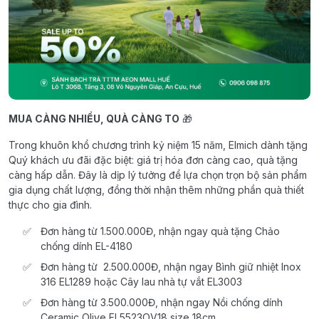
MUA CÀNG NHIỀU, QUÀ CÀNG TO
🎁
Trong khuôn khổ chương trình kỷ niệm 15 năm, Elmich dành tặng
Quý khách ưu đãi đặc biệt: giá trị hóa đơn càng cao, quà tặng
càng hấp dẫn. Đây là dịp lý tưởng để lựa chọn trọn bộ sản phẩm
gia dụng chất lượng, đồng thời nhận thêm những phần quà thiết
thực cho gia đình.
Đơn hàng từ 1.500.000Đ, nhận ngay quà tặng Chảo
chống dính EL-4180
Đơn hàng từ 2.500.000Đ, nhận ngay Bình giữ nhiệt Inox
316 EL1289 hoặc Cây lau nhà tự vắt EL3003
Đơn hàng từ 3.500.000Đ, nhận ngay Nồi chống dính
Ceramic Olive EL5523OV18 size 18cm