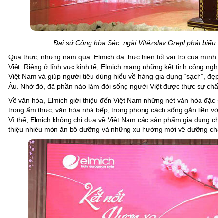
Đại sứ Cộng hòa Séc, ngài Vítězslav Grepl phát biểu 
Qủa thực, những năm qua, Elmich đã thực hiện tốt vai trò của mình
Việt. Riêng ở lĩnh vực kinh tế, Elmich mang những kết tinh công ng
Việt Nam và giúp người tiêu dùng hiểu về hàng gia dụng “sạch”, đẹ
Âu. Nhờ đó, đã phần nào làm đời sống người Việt được thực sự chấ
Về văn hóa, Elmich giới thiệu đến Việt Nam những nét văn hóa đặc 
trong ẩm thực, văn hóa nhà bếp, trong phong cách sống gắn liền với
Vì thế, Elmich không chỉ đưa về Việt Nam các sản phẩm gia dụng c
thiệu nhiều món ăn bổ dưỡng và những xu hướng mới về dưỡng chấ