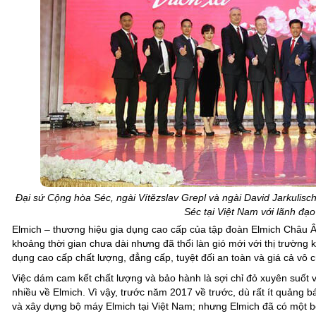
Đại sứ Cộng hòa Séc, ngài Vítězslav Grepl và ngài David Jarkulis
Séc tại Việt Nam với lãnh đạo
Elmich – thương hiệu gia dụng cao cấp của tập đoàn Elmich Châu Â
khoảng thời gian chưa dài nhưng đã thổi làn gió mới với thị trường k
dụng cao cấp chất lượng, đẳng cấp, tuyệt đối an toàn và giá cả vô 
Việc dám cam kết chất lượng và bảo hành là sợi chỉ đỏ xuyên suốt
nhiều về Elmich. Vì vậy, trước năm 2017 về trước, dù rất ít quảng
và xây dựng bộ máy Elmich tại Việt Nam; nhưng Elmich đã có một 