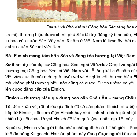
Đại sứ và Phó đại sứ Cộng hòa Séc tặng hoa c
Là một thương hiệu được chính phủ Séc tài trợ đăng ký toàn cầu, El
tự hào của nước Séc. Vậy nên, 6 năm ở Việt Nam là từng ấy thời g
đại sứ quán Séc tại Việt Nam.
Bởi Elmich mang tâm hồn Séc và đang tỏa hương tại Việt Nam
Sự tham dự của đại sứ Cộng hòa Séc, ngài Vítězslav Grepl và ngài 
thương mại Cộng hòa Séc tại Việt Nam với Lễ tổng kết cuối năm củ
Việt vừa qua là một món quà tuyệt vời và ý nghĩa với thương hiệu Elm
mà không phải thương hiệu nào cũng có được. Sự tin tưởng và yêu
lên được đẳng cấp của Elmich.
Elmich – thương hiệu gia dụng cao cấp Châu Âu – mang Châu 
Tết đến xuân về, rất nhiều gia đình đã có sản phẩm Elmich như bộ n
bếp từ Elmich, nồi cơm điện Elmich hay nhỏ xinh như bình giữ nhiệt
nhiều bộ nồi chảo Royal Elmich để làm quà tặng nhân dịp Tết này.
Ngoài ra, Elmich vừa giới thiệu chảo chống dính số 1 Thế giới – Pe
khô đa năng Kingcook. Hai sản phẩm này đang được người tiêu dùng