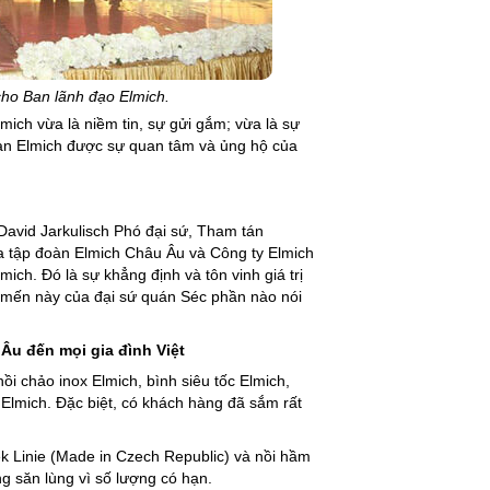
ho Ban lãnh đạo Elmich.
mich vừa là niềm tin, sự gửi gắm; vừa là sự
ian Elmich được sự quan tâm và ủng hộ của
David Jarkulisch Phó đại sứ, Tham tán
a tập đoàn Elmich Châu Âu và Công ty Elmich
ich. Đó là sự khẳng định và tôn vinh giá trị
 mến này của đại sứ quán Séc phần nào nói
Âu đến mọi gia đình Việt
ồi chảo inox Elmich, bình siêu tốc Elmich,
 Elmich. Đặc biệt, có khách hàng đã sắm rất
ek Linie (Made in Czech Republic) và nồi hầm
 săn lùng vì số lượng có hạn.