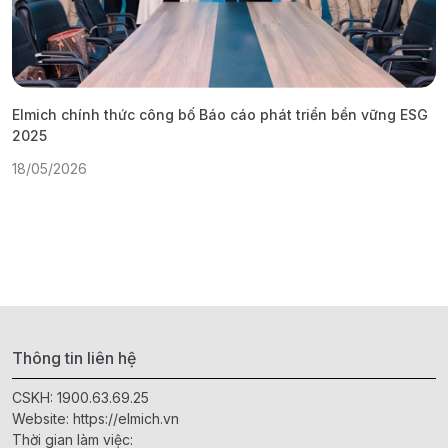
Elmich chính thức công bố Báo cáo phát triển bền vững ESG
T
2025
1
18/05/2026
Thông tin liên hệ
CSKH:
1900.63.69.25
Website:
https://elmich.vn
Thời gian làm việc: