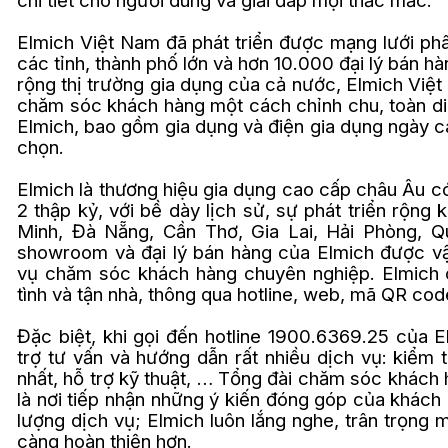
chi tiết cho người dùng và giải đáp mọi thắc mắc.
Elmich Việt Nam đã phát triển được mạng lưới ph
các tỉnh, thành phố lớn và hơn 10.000 đại lý bán hà
rộng thị trường gia dụng của cả nước, Elmich Việ
chăm sóc khách hàng một cách chỉnh chu, toàn di
Elmich, bao gồm gia dụng và điện gia dụng ngày c
chọn.
Elmich là thương hiệu gia dụng cao cấp châu Âu có
2 thập kỷ, với bề dày lịch sử, sự phát triển rộng 
Minh, Đà Nẵng, Cần Thơ, Gia Lai, Hải Phòng, 
showroom và đại lý bán hàng của Elmich được vận
vụ chăm sóc khách hàng chuyên nghiệp. Elmich 
tình và tận nhà, thông qua hotline, web, mã QR co
Đặc biệt, khi gọi đến hotline 1900.6369.25 của 
trợ tư vấn và hướng dẫn rất nhiều dịch vụ: kiểm 
nhất, hỗ trợ kỹ thuật, … Tổng đài chăm sóc khách
là nơi tiếp nhận những ý kiến đóng góp của khách
lượng dịch vụ; Elmich luôn lắng nghe, trân trọng 
càng hoàn thiện hơn.