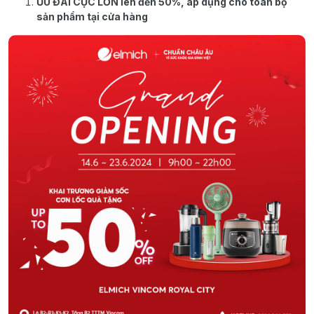
ƯU ĐÃI CỰC LỚN lên đến 50%, áp dụng cho toàn bộ
sản phẩm tại cửa hàng