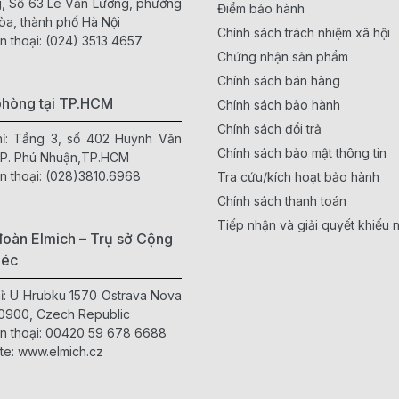
, Số 63 Lê Văn Lương, phường
Điểm bảo hành
òa, thành phố Hà Nội
Chính sách trách nhiệm xã hội
n thoại:
(024) 3513 4657
Chứng nhận sản phẩm
Chính sách bán hàng
phòng tại TP.HCM
Chính sách bảo hành
Chính sách đổi trả
hỉ: Tầng 3, số 402 Huỳnh Văn
Chính sách bảo mật thông tin
 P. Phú Nhuận,TP.HCM
n thoại:
(028)3810.6968
Tra cứu/kích hoạt bảo hành
Chính sách thanh toán
Tiếp nhận và giải quyết khiếu n
oàn Elmich – Trụ sở Cộng
Séc
hỉ: U Hrubku 1570 Ostrava Nova
0900, Czech Republic
n thoại:
00420 59 678 6688
te:
www.elmich.cz