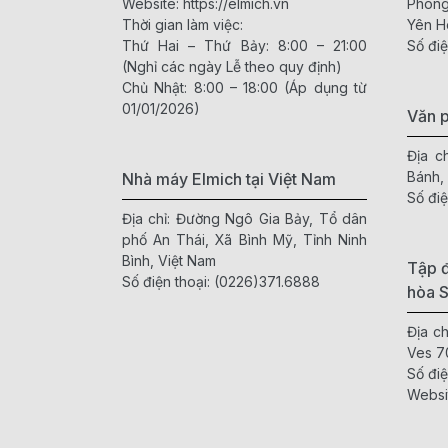
Website:
https://elmich.vn
Phòng
Thời gian làm việc:
Yên H
Thứ Hai – Thứ Bảy: 8:00 – 21:00
Số điệ
(Nghỉ các ngày Lễ theo quy định)
Chủ Nhật: 8:00 – 18:00 (Áp dụng từ
01/01/2026)
Văn 
Địa c
Bánh,
Nhà máy Elmich tại Việt Nam
Số điệ
Địa chỉ: Đường Ngô Gia Bảy, Tổ dân
phố An Thái, Xã Bình Mỹ, Tỉnh Ninh
Bình, Việt Nam
Tập đ
Số điện thoại:
(0226)371.6888
hòa 
Địa c
Ves 7
Số điệ
Websi