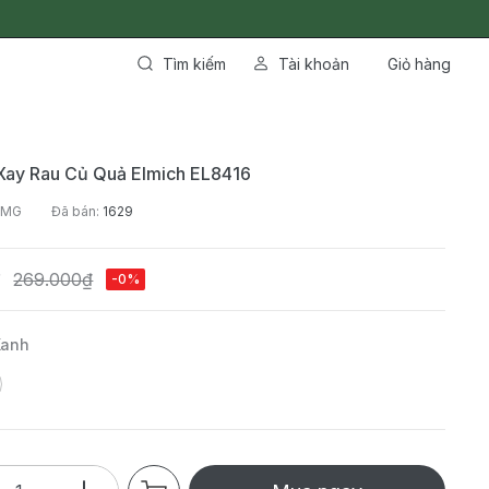
Tìm kiếm
Tài khoản
Giỏ hàng
Xay Rau Củ Quả Elmich EL8416
6MG
Đã bán:
1629
₫
269.000₫
-0%
Xanh