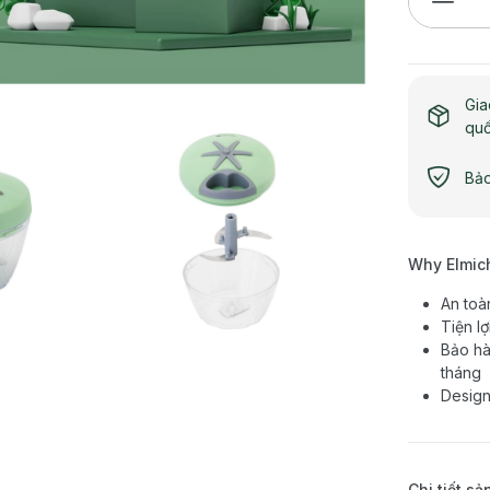
Gia
qu
Bảo
Why Elmic
An toà
Tiện l
Bảo hà
tháng
Design
Chi tiết s