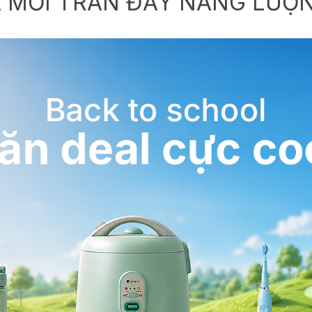
 MỚI TRÀN ĐẦY NĂNG LƯỢ