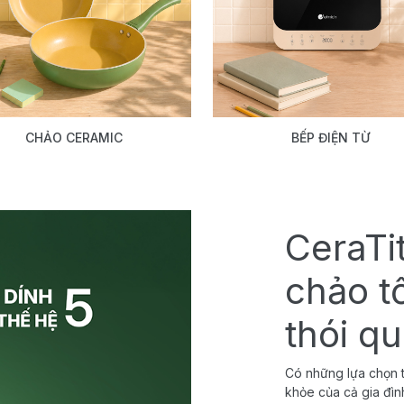
CHẢO CERAMIC
BẾP ĐIỆN TỪ
CeraTi
chảo t
thói q
Có những lựa chọn t
khỏe của cả gia đìn