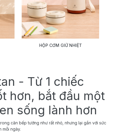
HỘP CƠM GIỮ NHIỆT
tan - Từ 1 chiếc
ốt hơn, bắt đầu một
uen sống lành hơn
rong căn bếp tưởng như rất nhỏ, nhưng lại gắn với sức
h mỗi ngày.