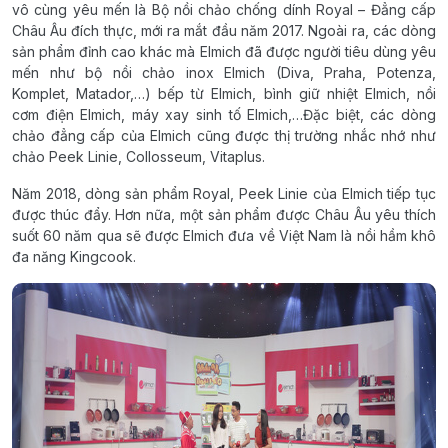
vô cùng yêu mến là Bộ nồi chảo chống dính Royal – Đẳng cấp
Châu Âu đích thực, mới ra mắt đầu năm 2017. Ngoài ra, các dòng
sản phẩm đỉnh cao khác mà Elmich đã được người tiêu dùng yêu
mến như bộ nồi chảo inox Elmich (Diva, Praha, Potenza,
Komplet, Matador,…) bếp từ Elmich, bình giữ nhiệt Elmich, nồi
cơm điện Elmich, máy xay sinh tố Elmich,…Đặc biệt, các dòng
chảo đẳng cấp của Elmich cũng được thị trường nhắc nhớ như
chảo Peek Linie, Collosseum, Vitaplus.
Năm 2018, dòng sản phẩm Royal, Peek Linie của Elmich tiếp tục
được thúc đẩy. Hơn nữa, một sản phẩm được Châu Âu yêu thích
suốt 60 năm qua sẽ được Elmich đưa về Việt Nam là nồi hầm khô
đa năng Kingcook.