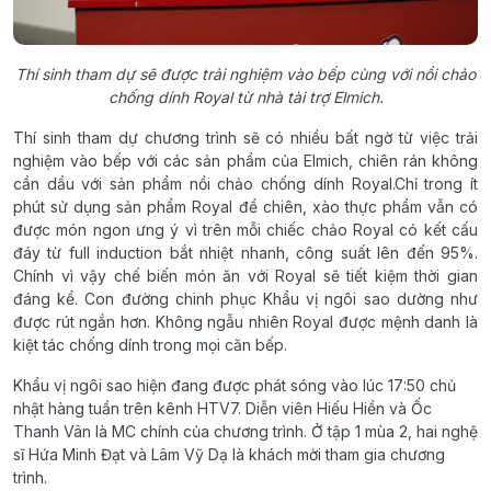
Thí sinh tham dự sẽ được trải nghiệm vào bếp cùng với nồi chảo
chống dính Royal từ nhà tài trợ Elmich.
Thí sinh tham dự chương trình sẽ có nhiều bất ngờ từ việc trải
nghiệm vào bếp với các sản phẩm của Elmich, chiên rán không
cần dầu với sản phẩm nồi chảo chống dính Royal.Chỉ trong ít
phút sử dụng sản phẩm Royal để chiên, xào thực phẩm vẫn có
được món ngon ưng ý vì trên mỗi chiếc chảo Royal có kết cấu
đáy từ full induction bắt nhiệt nhanh, công suất lên đến 95%.
Chính vì vậy chế biến món ăn với Royal sẽ tiết kiệm thời gian
đáng kể. Con đường chinh phục Khẩu vị ngôi sao dường như
được rút ngắn hơn. Không ngẫu nhiên Royal được mệnh danh là
kiệt tác chống dính trong mọi căn bếp.
Khẩu vị ngôi sao hiện đang được phát sóng vào lúc 17:50 chủ
nhật hàng tuần trên kênh HTV7. Diễn viên Hiếu Hiền và Ốc
Thanh Vân là MC chính của chương trình. Ở tập 1 mùa 2, hai nghệ
sĩ Hứa Minh Đạt và Lâm Vỹ Dạ là khách mời tham gia chương
trình.