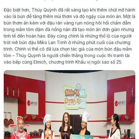
Đặc biệt hơn, Thúy Quỳnh đã rất sáng tạo khi thêm chút mỡ hành
vào lá bún để tăng thêm mùi thơm và độ ngậy của món ăn. Một lá
bún thơm ăn kèm với đậu rán vàng rụm nóng hôi hổi chấm đẫm
trong mắm tôm đậm đà nồng nàn đã tạo món ăn đơn giản nhưng
tinh tế đến hoàn hảo. Đây cũng chính là những thổ lộ của người
trót mê bún đậu Miko Lan Trinh ở những phút cuối của chương
trình. Chính vì thế cô đã lựa chọn tác giả của món bún đậu mắm
tôm – Thúy Quỳnh là người chiến thắng trong cuộc thi tranh tài
vào bếp cùng Elmich, chương trình Khẩu vị ngôi sao số 25.