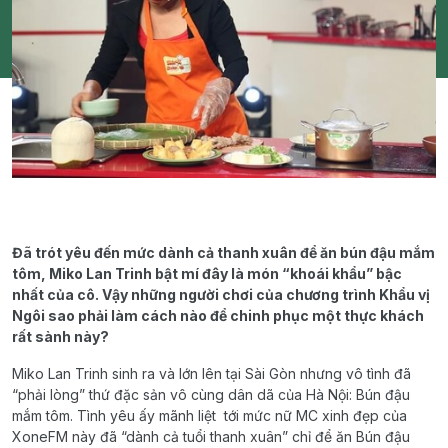
Đã trót yêu đến mức dành cả thanh xuân để ăn bún đậu mắm
tôm, Miko Lan Trinh bật mí đây là món “khoái khẩu” bậc
nhất của cô. Vậy những người chơi của chương trình Khẩu vị
Ngôi sao phải làm cách nào để chinh phục một thực khách
rất sành này?
Miko Lan Trinh sinh ra và lớn lên tại Sài Gòn nhưng vô tình đã
“phải lòng” thứ đặc sản vô cùng dân dã của Hà Nội: Bún đậu
mắm tôm. Tình yêu ấy mãnh liệt tới mức nữ MC xinh đẹp của
XoneFM này đã “dành cả tuổi thanh xuân” chỉ để ăn Bún đậu