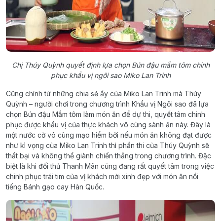
Chị Thúy Quỳnh quyết định lựa chọn Bún đậu mắm tôm chinh
phục khẩu vị ngôi sao Miko Lan Trinh
Cũng chính từ những chia sẻ ấy của Miko Lan Trinh mà Thúy
Quỳnh – người chơi trong chương trình Khẩu vị Ngôi sao đã lựa
chọn Bún đậu Mắm tôm làm món ăn để dự thi, quyết tâm chinh
phục được khẩu vị của thực khách vô cùng sành ăn này. Đây là
một nước cờ vô cùng mạo hiểm bởi nếu món ăn không đạt được
như kì vọng của Miko Lan Trinh thì phần thi của Thúy Quỳnh sẽ
thất bại và không thể giành chiến thắng trong chương trình. Đặc
biệt là khi đối thủ Thanh Mân cũng đang rất quyết tâm trong việc
chinh phục trái tim của vị khách mời xinh đẹp với món ăn nổi
tiếng Bánh gạo cay Hàn Quốc.