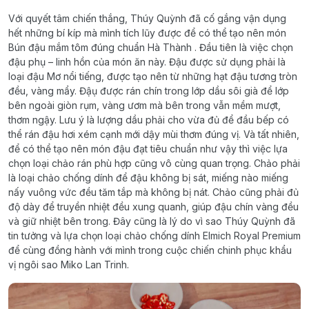
Với quyết tâm chiến thắng, Thúy Quỳnh đã cố gắng vận dụng
hết những bí kíp mà mình tích lũy được để có thể tạo nên món
Bún đậu mắm tôm đúng chuẩn Hà Thành . Đầu tiên là việc chọn
đậu phụ – linh hồn của món ăn này. Đậu được sử dụng phải là
loại đậu Mơ nổi tiếng, được tạo nên từ những hạt đậu tương tròn
đều, vàng mẩy. Đậụ được rán chín trong lớp dầu sôi già để lớp
bên ngoài giòn rụm, vàng ươm mà bên trong vẫn mềm mượt,
thơm ngậy. Lưu ý là lượng dầu phải cho vừa đủ để đầu bếp có
thể rán đậu hơi xém cạnh mới dậy mùi thơm đúng vị. Và tất nhiên,
để có thể tạo nên món đậu đạt tiêu chuẩn như vậy thì việc lựa
chọn loại chảo rán phù hợp cũng vô cùng quan trọng. Chảo phải
là loại chảo chống dính để đậu không bị sát, miếng nào miếng
nấy vuông vức đều tăm tắp mà không bị nát. Chảo cũng phải đủ
độ dày để truyền nhiệt đều xung quanh, giúp đậu chín vàng đều
và giữ nhiệt bên trong. Đây cũng là lý do vì sao Thúy Quỳnh đã
tin tưởng và lựa chọn loại chảo chống dính Elmich Royal Premium
để cùng đồng hành với mình trong cuộc chiến chinh phục khẩu
vị ngôi sao Miko Lan Trinh.