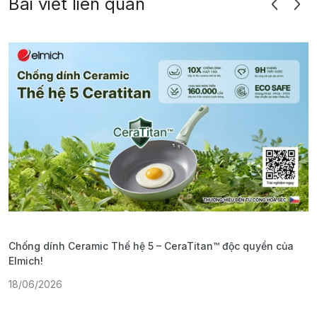
Bài viết liên quan
Chống dính Ceramic Thế hệ 5 – CeraTitan™ độc quyền của
P
Elmich!
F
18/06/2026
2