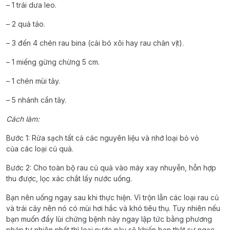
– 1 trái dưa leo.
– 2 quả táo.
– 3 đến 4 chén rau bina (cải bó xôi hay rau chân vịt).
– 1 miếng gừng chừng 5 cm.
– 1 chén mùi tây.
– 5 nhánh cần tây.
Cách làm:
Bước 1: Rửa sạch tất cả các nguyên liệu và nhớ loại bỏ vỏ
của các loại củ quả.
Bước 2: Cho toàn bộ rau củ quả vào máy xay nhuyễn, hỗn hợp
thu được, lọc xác chắt lấy nước uống.
Bạn nên uống ngay sau khi thực hiện. Vì trộn lẫn các loại rau củ
và trái cây nên nó có mùi hơi hắc và khó tiêu thụ. Tuy nhiên nếu
bạn muốn đẩy lùi chứng bệnh này ngay lập tức bằng phương
pháp tự nhiên nhất thì loại nước này sẽ khiến bạn thật sự ngạc