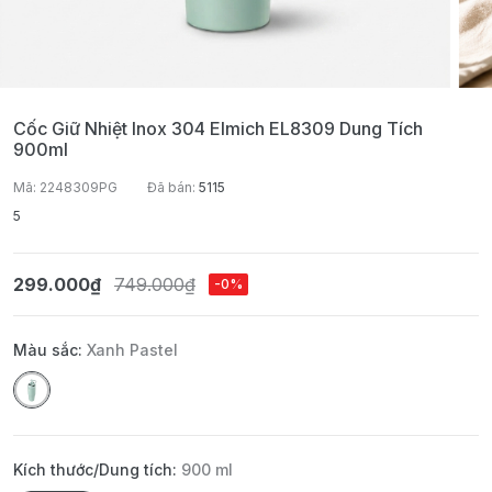
Cốc Giữ Nhiệt Inox 304 Elmich EL8309 Dung Tích
900ml
Mã: 2248309PG
Đã bán:
5115
5
299.000₫
749.000₫
-0%
Màu sắc:
Xanh Pastel
Kích thước/Dung tích:
900 ml