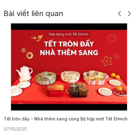
Bài viết liên quan
Tết tròn đầy - Nhà thêm sang cùng Bộ hộp mứt Tết Elmich
Đ
M
07/10/2025
0