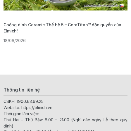
Chống dính Ceramic Thế hệ 5 – CeraTitan™ độc quyền của
P
Elmich!
F
18/06/2026
2
Thông tin liên hệ
CSKH:
1900.63.69.25
Website:
https://elmich.vn
Thời gian làm việc:
Thứ Hai – Thứ Bảy: 8:00 – 21:00 (Nghỉ các ngày Lễ theo quy
định)