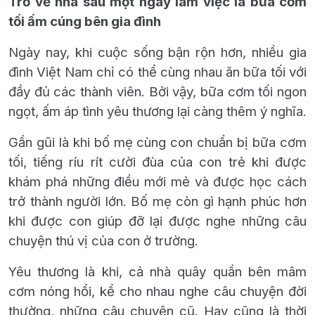
Trở về nhà sau một ngày làm việc là bữa cơm
tối ấm cúng bên gia đình
Ngày nay, khi cuộc sống bận rộn hơn, nhiều gia
đình Việt Nam chỉ có thể cùng nhau ăn bữa tối với
đầy đủ các thành viên. Bởi vậy, bữa cơm tối ngon
ngọt, ấm áp tình yêu thương lại càng thêm ý nghĩa.
Gần gũi là khi bố mẹ cùng con chuẩn bị bữa cơm
tối, tiếng ríu rít cười đùa của con trẻ khi được
khám phá những điều mới mẻ và được học cách
trở thành người lớn. Bố mẹ còn gì hạnh phúc hơn
khi được con giúp đỡ lại được nghe những câu
chuyện thú vị của con ở trường.
Yêu thương là khi, cả nhà quây quần bên mâm
cơm nóng hổi, kể cho nhau nghe câu chuyện đời
thường, những câu chuyện cũ. Hay cũng là thời