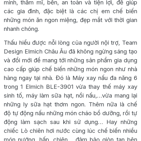
minh,
thẩm mĩ, bền, an toàn và
tiện lợi
,
để giúp
các gia đình, đặc biệt là các chị em chế biến
những món ăn ngon miệng, đẹp mắt với thời gian
nhanh chóng.
Thấu hiểu được nỗi lòng
của người nội trợ
,
Team
Design
Elmich
Châu Âu đã không ngừng sáng tạo
và đổi mới để
mang tới những sản phẩm
gia dụng
cao cấp
giúp chế biến những món ngon
như nhà
hàng
ngay tại nh
à. Đó là
Máy xay nấu đa năng 6
trong 1 Elmich BLE-3901
vừa thay thế máy xay
sinh tố, máy làm sữa hạt, nồi nấu,…
vừa mang lại
những ly sữa hạt thơm ngon
. Thêm nữa là chế
độ
tự động nấu những món cháo bổ dưỡng, rồi tự
động làm sạch sau khi sử dụng… Hay những
chiếc Lò chiên hơi nước cùng lúc chế biến nhiều
món nướng, hấp, chiên… đảm bảo
g
iòn tan bên