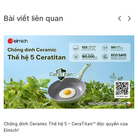
Bài viết liên quan
Chống dính Ceramic Thế hệ 5 – CeraTitan™ độc quyền của
P
Elmich!
F