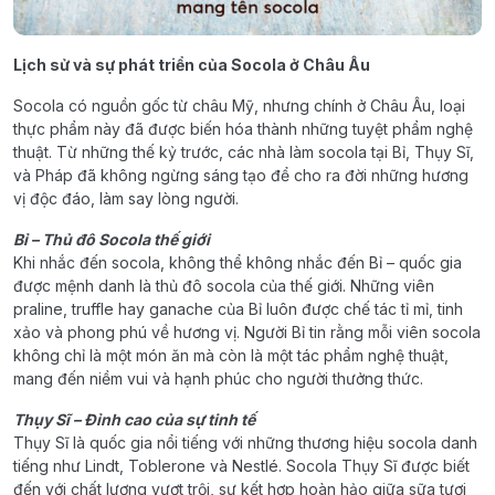
Lịch sử và sự phát triển của Socola ở Châu Âu
Socola có nguồn gốc từ châu Mỹ, nhưng chính ở Châu Âu, loại
thực phẩm này đã được biến hóa thành những tuyệt phẩm nghệ
thuật. Từ những thế kỷ trước, các nhà làm socola tại Bỉ, Thụy Sĩ,
và Pháp đã không ngừng sáng tạo để cho ra đời những hương
vị độc đáo, làm say lòng người.
Bỉ – Thủ đô Socola thế giới
Khi nhắc đến socola, không thể không nhắc đến Bỉ – quốc gia
được mệnh danh là thủ đô socola của thế giới. Những viên
praline, truffle hay ganache của Bỉ luôn được chế tác tỉ mỉ, tinh
xảo và phong phú về hương vị. Người Bỉ tin rằng mỗi viên socola
không chỉ là một món ăn mà còn là một tác phẩm nghệ thuật,
mang đến niềm vui và hạnh phúc cho người thưởng thức.
Thụy Sĩ – Đỉnh cao của sự tinh tế
Thụy Sĩ là quốc gia nổi tiếng với những thương hiệu socola danh
tiếng như Lindt, Toblerone và Nestlé. Socola Thụy Sĩ được biết
đến với chất lượng vượt trội, sự kết hợp hoàn hảo giữa sữa tươi