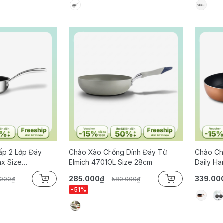
ấp 2 Lớp Đáy
Chảo Xào Chống Dính Đáy Từ
Chảo Ch
ax Size
Elmich 4701OL Size 28cm
Daily Ha
285.000₫
339.00
.000₫
580.000₫
-51%