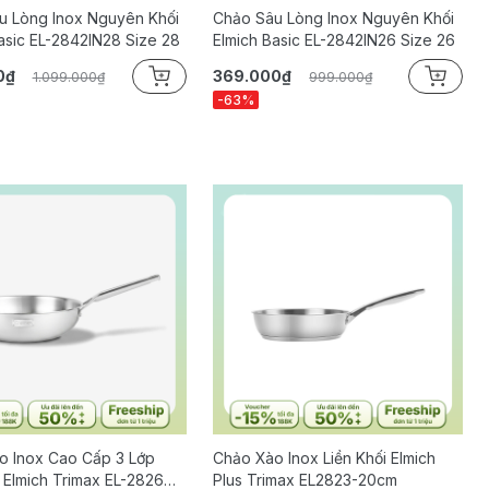
u Lòng Inox Nguyên Khối
Chảo Sâu Lòng Inox Nguyên Khối
asic EL-2842IN28 Size 28
Elmich Basic EL-2842IN26 Size 26
0₫
369.000₫
1.099.000₫
999.000₫
-63%
o Inox Cao Cấp 3 Lớp
Chảo Xào Inox Liền Khối Elmich
 Elmich Trimax EL-2826
Plus Trimax EL2823-20cm