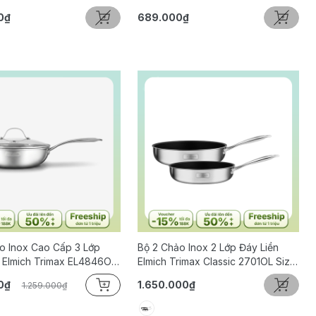
cm
0₫
689.000₫
o Inox Cao Cấp 3 Lớp
Bộ 2 Chảo Inox 2 Lớp Đáy Liền
 Elmich Trimax EL4846OL
Elmich Trimax Classic 2701OL Size
cm
20, 26cm
0₫
1.650.000₫
1.259.000₫