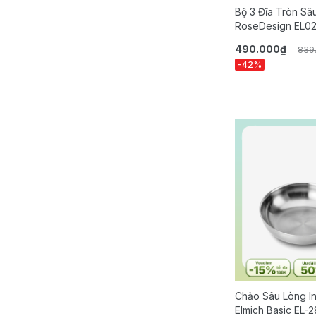
Bộ 3 Đĩa Tròn Sâ
RoseDesign EL0
490.000₫
839
-42%
Chảo Sâu Lòng I
Elmich Basic EL-