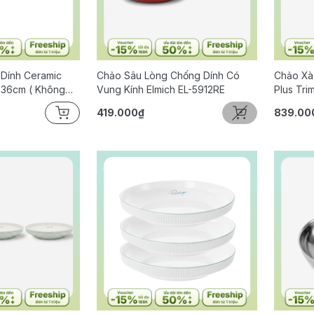
Dính Ceramic
Chảo Sâu Lòng Chống Dính Có
Chảo Xào
 36cm ( Không
Vung Kính Elmich EL-5912RE
Plus Tri
419.000₫
839.00