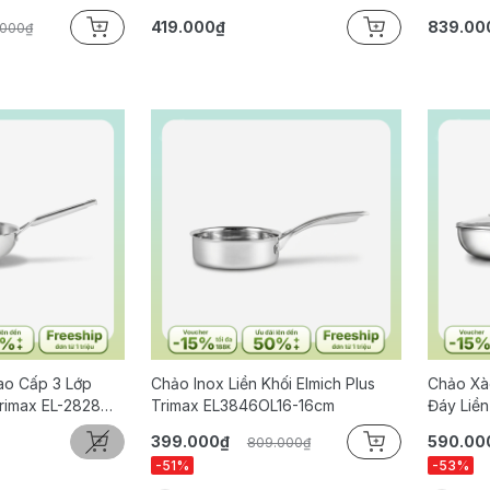
20, 26, 28 Cm
Size 26
419.000₫
839.00
.000₫
ao Cấp 3 Lớp
Chảo Inox Liền Khối Elmich Plus
Chảo Xà
Trimax EL-2828
Trimax EL3846OL16-16cm
Đáy Liền
Size 26
399.000₫
590.00
809.000₫
-51%
-53%