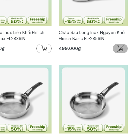
 Inox Liền Khối Elmich
Chảo Sâu Lòng Inox Nguyên Khối
max EL2836IN
Elmich Basic EL-2856IN
0₫
499.000₫