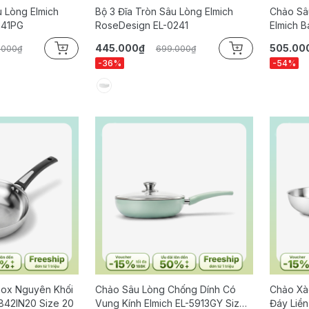
u Lòng Elmich
Bộ 3 Đĩa Tròn Sâu Lòng Elmich
Chảo Sâ
241PG
RoseDesign EL-0241
Elmich B
445.000₫
505.00
.000₫
699.000₫
-36%
-54%
nox Nguyên Khối
Chảo Sâu Lòng Chống Dính Có
Chảo Xà
2842IN20 Size 20
Vung Kính Elmich EL-5913GY Size
Đáy Liền