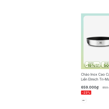
Chảo Inox Cao C
Liền Elmich Tri-M
20,24,26,28 Cm
659.000₫
859
-23%