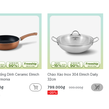
ống Dính Ceramic Elmich
Chảo Xào Inox 304 Elmich Daily
rmonia
32cm
0₫
799.000₫
999.000₫
-20%