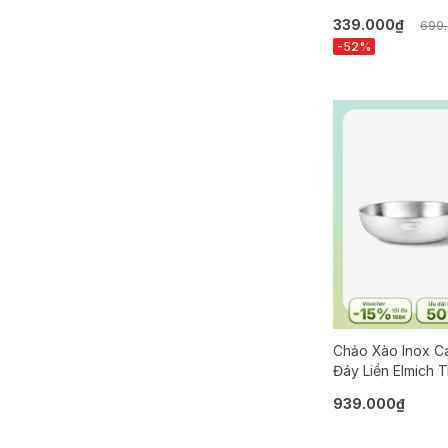
339.000₫
699
-52%
Chảo Xào Inox C
Đáy Liền Elmich 
Size 28cm
939.000₫